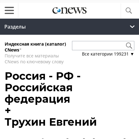
Разделы
Индексная книга (каталог)
CNews
*
Все категории
199231
▼
Получите все материалы
CNews по ключевому слову
Россия - РФ -
Российская
федерация
+
Трухин Евгений