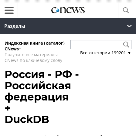
Разделы
Индексная книга (каталог)
CNews
*
Все категории
199201
▼
Получите все материалы
CNews по ключевому слову
Россия - РФ -
Российская
федерация
+
DuckDB