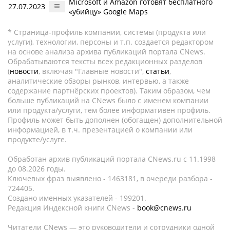
Microsoft и Amazon готовят бесплатного
27.07.2023
«убийцу» Google Maps
* Страница-профиль компании, системы (продукта или
услуги), технологии, персоны и т.п. создается редактором
на основе анализа архива публикаций портала CNews.
Обрабатываются тексты всех редакционных разделов
(
новости
, включая "Главные новости",
статьи
,
аналитические обзоры рынков, интервью, а также
содержание партнёрских проектов). Таким образом, чем
больше публикаций на CNews было с именем компании
или продукта/услуги, тем более информативен профиль.
Профиль может быть дополнен (обогащен) дополнительной
информацией, в т.ч. презентацией о компании или
продукте/услуге.
Обработан архив публикаций портала CNews.ru c 11.1998
до 08.2026 годы.
Ключевых фраз выявлено - 1463181, в очереди разбора -
724405.
Создано именных указателей - 199201.
Редакция Индексной книги CNews -
book@cnews.ru
Читатели CNews — это руководители и сотрудники одной