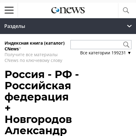
Разделы
Индексная книга (каталог)
CNews
*
Все категории
199231
▼
Получите все материалы
CNews по ключевому слову
Россия - РФ -
Российская
федерация
+
Новгородов
Александр