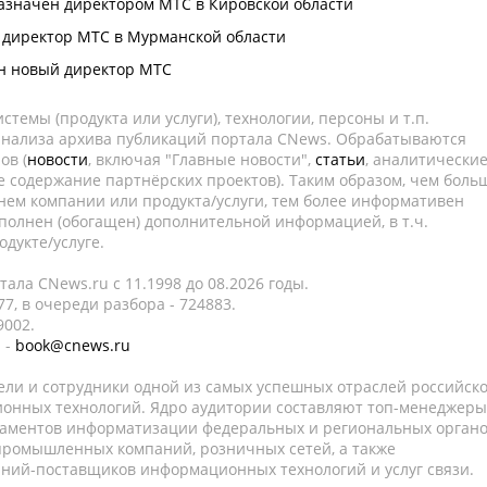
азначен директором МТС в Кировской области
 директор МТС в Мурманской области
н новый директор МТС
темы (продукта или услуги), технологии, персоны и т.п.
 анализа архива публикаций портала CNews. Обрабатываются
ов (
новости
, включая "Главные новости",
статьи
, аналитически
е содержание партнёрских проектов). Таким образом, чем боль
нем компании или продукта/услуги, тем более информативен
полнен (обогащен) дополнительной информацией, в т.ч.
дукте/услуге.
ала CNews.ru c 11.1998 до 08.2026 годы.
7, в очереди разбора - 724883.
9002.
 -
book@cnews.ru
ели и сотрудники одной из самых успешных отраслей российск
онных технологий. Ядро аудитории составляют топ-менеджеры
таментов информатизации федеральных и региональных орган
 промышленных компаний, розничных сетей, а также
аний-поставщиков информационных технологий и услуг связи.