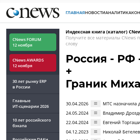
ГЛАВНАЯ
НОВОСТИ
АНАЛИТИКА
КО
Индексная книга (каталог) CNe
Получите все материалы CNews 
CNews FORUM
слову
12 ноября
Россия - РФ
CNews AWARDS
12 ноября
+
Граник Мих
30 лет рынку ERP
в России
Главные
30.04.2026
МТС назначила д
ИТ-сценарии
2026
24.05.2024
Владимир Дрозд
10 лет российского
22.04.2024
Евгений Торгаш
бэкапа
04.12.2023
Николай Бетелев
Российские ПАКи