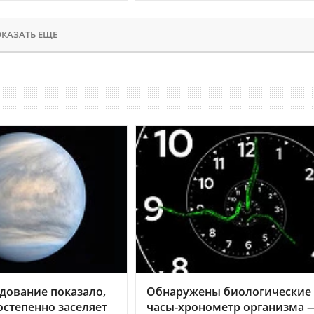
КАЗАТЬ ЕЩЕ
дование показало,
Обнаружены биологические
остепенно заселяет
часы-хронометр организма 