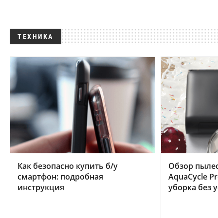
ТЕХНИКА
Как безопасно купить б/у
Обзор пылес
смартфон: подробная
AquaCycle Pr
инструкция
уборка без 