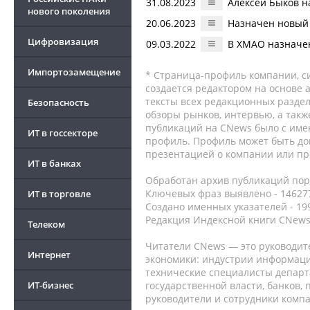
31.08.2023
Алексей Быков н
нового поколения
20.06.2023
Назначен новый
Цифровизация
09.03.2022
В ХМАО назначе
Импортозамещение
* Страница-профиль компании, сис
создается редактором на основе
тексты всех редакционных раздел
Безопасность
обзоры рынков, интервью, а такж
публикаций на CNews было с име
ИТ в госсекторе
профиль. Профиль может быть до
презентацией о компании или про
ИТ в банках
Обработан архив публикаций порт
Ключевых фраз выявлено - 146277
ИТ в торговле
Создано именных указателей - 19
Редакция Индексной книги CNews
Телеком
Читатели CNews — это руководит
Интернет
экономики: индустрии информаци
технические специалисты депар
ИТ-бизнес
государственной власти, банков,
руководители и сотрудники комп