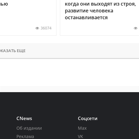
нью
когда они выходят из строя,
развитие человека
останавливается
36074
КАЗАТЬ ЕЩЕ
CNews
Соцсети
Об издании
Max
Реклама
VK