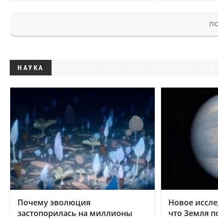
ПО
НАУКА
Почему эволюция
Новое иссле
застопорилась на миллионы
что Земля п