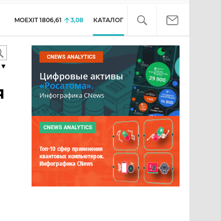
MOEXIT
1806,61
3,08
КАТАЛОГ
CNEWS ANALYTICS
▼
Цифровые активы
«Росатома».
я
Инфографика CNews
CNEWS ANALYTICS
Топ-10 сфер применения
квантовых компьютеров.
Инфографика CNews