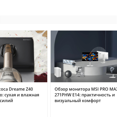
оса Dreame Z40
Обзор монитора MSI PRO MA
o: сухая и влажная
271PHW E14: практичность и
усилий
визуальный комфорт