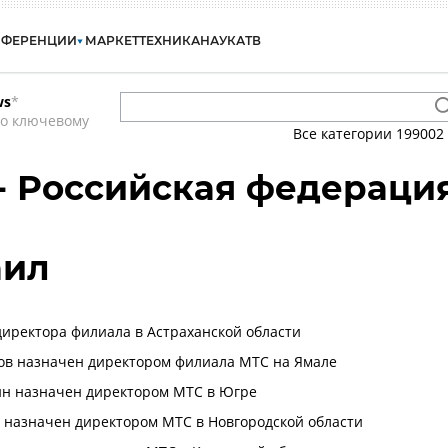
НФЕРЕНЦИИ
МАРКЕТ
ТЕХНИКА
НАУКА
ТВ
ws
*
по ключевому
Все категории
199002
 - Российская федераци
аил
иректора филиала в Астраханской области
ов назначен директором филиала МТС на Ямале
ин назначен директором МТС в Югре
 назначен директором МТС в Новгородской области