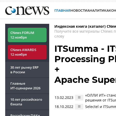
ГЛАВНАЯ
НОВОСТИ
АНАЛИТИКА
КО
Индексная книга (каталог) CNe
Получите все материалы CNews 
CNews FORUM
слову
12 ноября
ITSumma - IT
CNews AWARDS
12 ноября
Processing P
+
30 лет рынку ERP
в России
Apache Supe
Главные
ИТ-сценарии
2026
«ОЛЛИ ИТ» стан
13.02.2023
10 лет российского
решения от ITSu
бэкапа
18.10.2022
Selectel и ITSu
Российские ПАКи