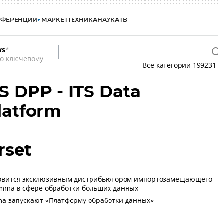
НФЕРЕНЦИИ
МАРКЕТ
ТЕХНИКА
НАУКА
ТВ
ws
*
по ключевому
Все категории
199231
S DPP - ITS Data
latform
rset
овится эксклюзивным дистрибьютором импортозамещающего
mma в сфере обработки больших данных
mma запускают «Платформу обработки данных»