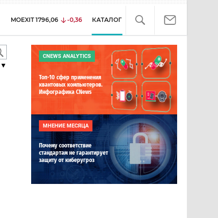
MOEXIT
1796,06
-0,36
КАТАЛОГ
CNEWS ANALYTICS
▼
Топ-10 сфер применения
квантовых компьютеров.
Инфографика CNews
МНЕНИЕ МЕСЯЦА
Почему соответствие
стандартам не гарантирует
защиту от киберугроз