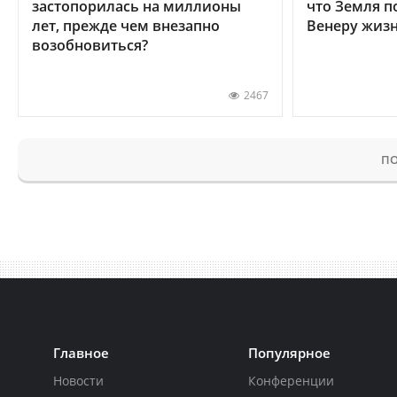
застопорилась на миллионы
что Земля п
лет, прежде чем внезапно
Венеру жиз
возобновиться?
2467
ПО
Главное
Популярное
Новости
Конференции