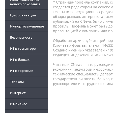
* Страница-профиль компании, сис
нового поколения
создается редактором на основе
тексты всех редакционных раздел
Цифровизация
обзоры рынков, интервью, а такж
публикаций на CNews было с име
профиль. Профиль может быть до
Импортозамещение
презентацией о компании или про
Безопасность
Обработан архив публикаций порт
Ключевых фраз выявлено - 146332
ИТ в госсекторе
Создано именных указателей - 19
Редакция Индексной книги CNews
ИТ в банках
Читатели CNews — это руководит
экономики: индустрии информаци
ИТ в торговле
технические специалисты депар
государственной власти, банков,
Телеком
руководители и сотрудники комп
Интернет
ИТ-бизнес