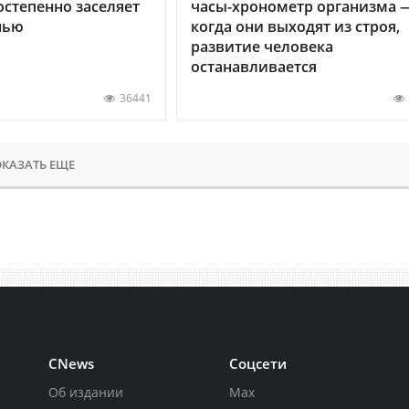
остепенно заселяет
часы-хронометр организма 
нью
когда они выходят из строя,
развитие человека
останавливается
36441
КАЗАТЬ ЕЩЕ
CNews
Соцсети
Об издании
Max