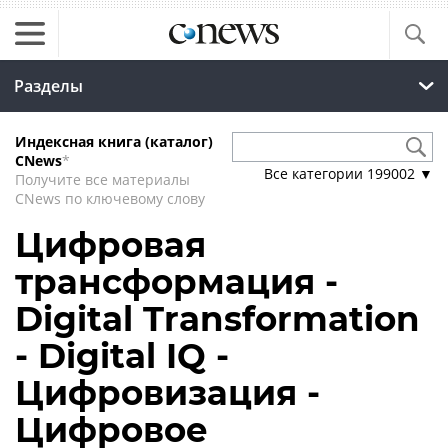
Разделы
Индексная книга (каталог)
CNews
*
Все категории
199002
▼
Получите все материалы
CNews по ключевому слову
Цифровая
трансформация -
Digital Transformation
- Digital IQ -
Цифровизация -
Цифровое