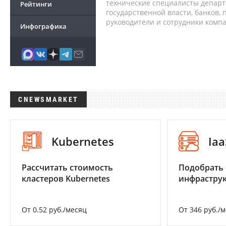
технические специалисты депар
Рейтинги
государственной власти, банков,
руководители и сотрудники комп
Инфографика
CNEWSMARKET
Kubernetes
Iaa
Рассчитать стоимость
Подобрать
кластеров Kubernetes
инфраструк
От 0.52 руб./месяц
От 346 руб./