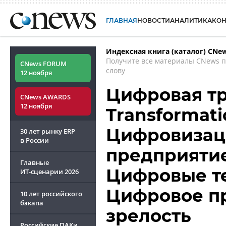
ГЛАВНАЯ
НОВОСТИ
АНАЛИТИКА
КО
Индексная книга (каталог) CNe
Получите все материалы CNews 
CNews FORUM
слову
12 ноября
Цифровая тр
CNews AWARDS
12 ноября
Transformatio
Цифровизац
30 лет рынку ERP
в России
предприятие
Главные
Цифровые те
ИТ-сценарии
2026
Цифровое пр
10 лет российского
бэкапа
зрелость
Российские ПАКи