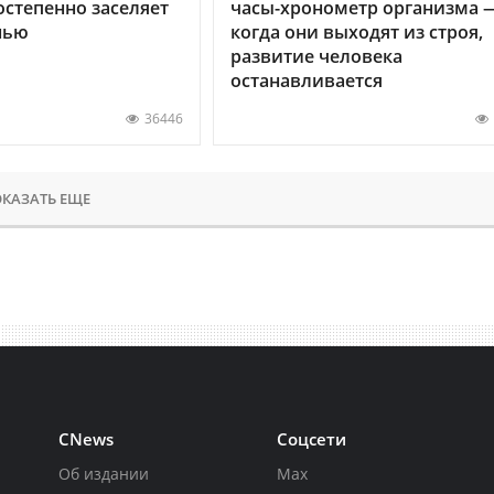
остепенно заселяет
часы-хронометр организма 
нью
когда они выходят из строя,
развитие человека
останавливается
36446
КАЗАТЬ ЕЩЕ
CNews
Соцсети
Об издании
Max