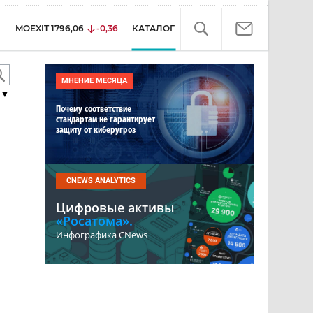
MOEXIT
1796,06
-0,36
КАТАЛОГ
МНЕНИЕ МЕСЯЦА
▼
Почему соответствие
стандартам не гарантирует
защиту от киберугроз
CNEWS ANALYTICS
Цифровые активы
«Росатома».
Инфографика CNews