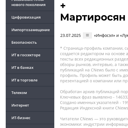
+
нового поколения
Мартиросян
Цифровизация
Импортозамещение
23.07.2025
«Инфосэл» и «Лу
Безопасность
* Страница-профиль компании, сис
создается редактором на основе
ИТ в госсекторе
тексты всех редакционных раздел
обзоры рынков, интервью, а такж
ИТ в банках
публикаций на CNews было с име
профиль. Профиль может быть до
ИТ в торговле
презентацией о компании или про
Обработан архив публикаций порт
Телеком
Ключевых фраз выявлено - 146332
Создано именных указателей - 19
Интернет
Редакция Индексной книги CNews
ИТ-бизнес
Читатели CNews — это руководит
экономики: индустрии информаци