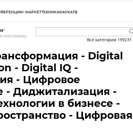
НФЕРЕНЦИИ
МАРКЕТ
ТЕХНИКА
НАУКА
ТВ
ws
*
по ключевому
Все категории
199231
ансформация - Digital
n - Digital IQ -
ия - Цифровое
 - Диджитализация -
хнологии в бизнесе -
остранство - Цифровая