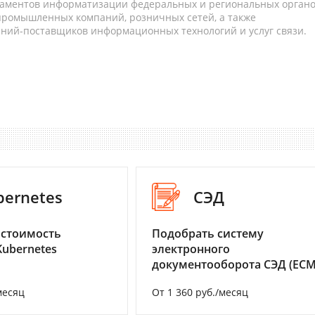
таментов информатизации федеральных и региональных орган
 промышленных компаний, розничных сетей, а также
аний-поставщиков информационных технологий и услуг связи.
bernetes
СЭД
 стоимость
Подобрать систему
Kubernetes
электронного
документооборота СЭД (ECM
месяц
От 1 360 руб./месяц