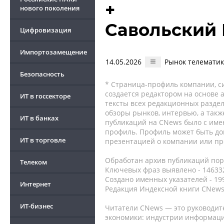
+
нового поколения
Савольский
Цифровизация
Импортозамещение
14.05.2026
Рынок телематики
Безопасность
* Страница-профиль компании, сис
создается редактором на основе
ИТ в госсекторе
тексты всех редакционных раздел
обзоры рынков, интервью, а такж
ИТ в банках
публикаций на CNews было с име
профиль. Профиль может быть до
ИТ в торговле
презентацией о компании или про
Обработан архив публикаций порт
Телеком
Ключевых фраз выявлено - 146332
Создано именных указателей - 19
Интернет
Редакция Индексной книги CNews
ИТ-бизнес
Читатели CNews — это руководит
экономики: индустрии информаци