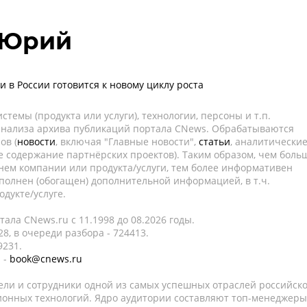
 Юрий
 в России готовится к новому циклу роста
темы (продукта или услуги), технологии, персоны и т.п.
 анализа архива публикаций портала CNews. Обрабатываются
ов (
новости
, включая "Главные новости",
статьи
, аналитически
е содержание партнёрских проектов). Таким образом, чем боль
нем компании или продукта/услуги, тем более информативен
полнен (обогащен) дополнительной информацией, в т.ч.
дукте/услуге.
ала CNews.ru c 11.1998 до 08.2026 годы.
8, в очереди разбора - 724413.
9231.
 -
book@cnews.ru
ели и сотрудники одной из самых успешных отраслей российск
онных технологий. Ядро аудитории составляют топ-менеджеры