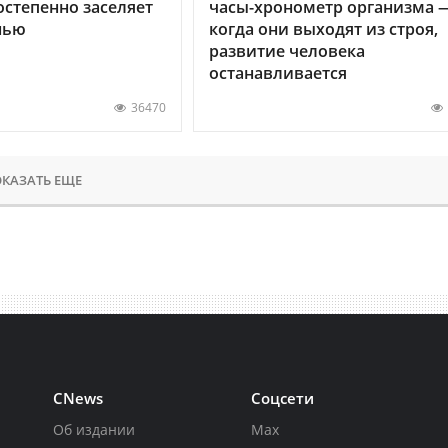
остепенно заселяет
часы-хронометр организма 
нью
когда они выходят из строя,
развитие человека
останавливается
36470
КАЗАТЬ ЕЩЕ
CNews
Соцсети
Об издании
Max