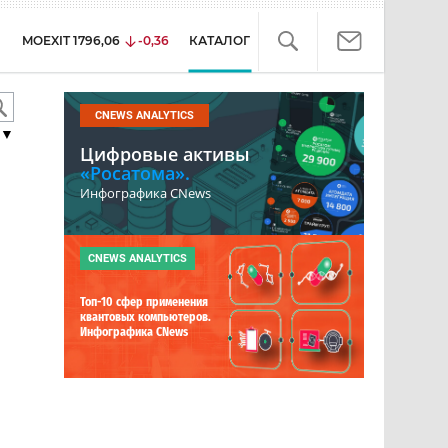
MOEXIT
1796,06
-0,36
КАТАЛОГ
CNEWS ANALYTICS
▼
Цифровые активы
«Росатома».
Инфографика CNews
CNEWS ANALYTICS
Топ-10 сфер применения
квантовых компьютеров.
Инфографика CNews