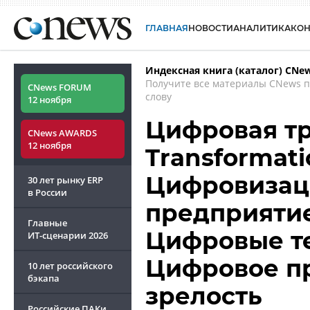
ГЛАВНАЯ
НОВОСТИ
АНАЛИТИКА
КО
Индексная книга (каталог) CNe
Получите все материалы CNews 
CNews FORUM
слову
12 ноября
Цифровая тр
CNews AWARDS
12 ноября
Transformatio
Цифровизац
30 лет рынку ERP
в России
предприятие
Главные
Цифровые те
ИТ-сценарии
2026
Цифровое пр
10 лет российского
бэкапа
зрелость
Российские ПАКи