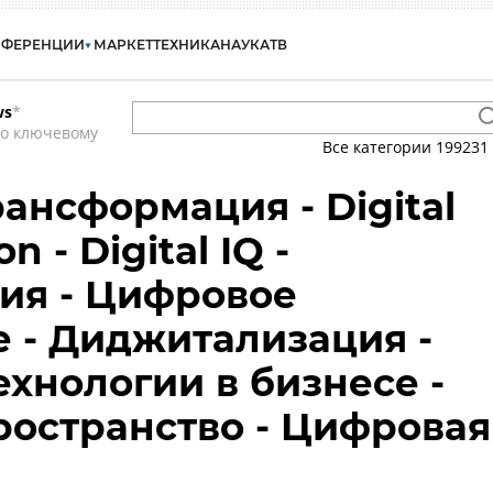
НФЕРЕНЦИИ
МАРКЕТ
ТЕХНИКА
НАУКА
ТВ
ws
*
по ключевому
Все категории
199231
ансформация - Digital
n - Digital IQ -
ия - Цифровое
 - Диджитализация -
хнологии в бизнесе -
остранство - Цифровая