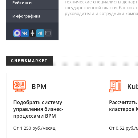
технические специалисты депар
Рейтинги
государственной власти, банков,
руководители и сотрудники комп
Инфографика
CNEWSMARKET
BPM
Ku
Подобрать систему
Рассчитать
управления бизнес-
кластеров 
процессами BPM
От 1 250 руб./месяц
От 0.52 руб./