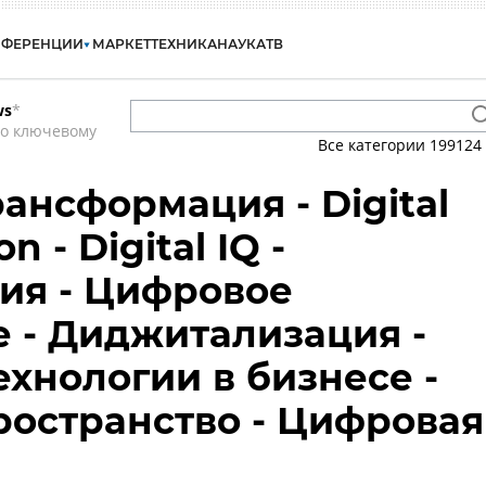
НФЕРЕНЦИИ
МАРКЕТ
ТЕХНИКА
НАУКА
ТВ
ws
*
по ключевому
Все категории
199124
ансформация - Digital
n - Digital IQ -
ия - Цифровое
 - Диджитализация -
хнологии в бизнесе -
остранство - Цифровая