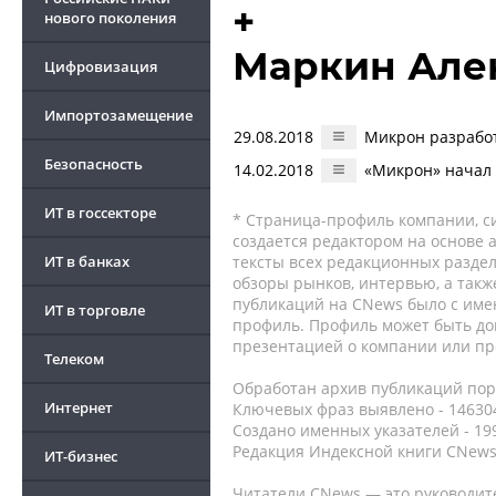
+
нового поколения
Маркин Але
Цифровизация
Импортозамещение
29.08.2018
Микрон разработ
Безопасность
14.02.2018
«Микрон» начал 
ИТ в госсекторе
* Страница-профиль компании, сис
создается редактором на основе
ИТ в банках
тексты всех редакционных раздел
обзоры рынков, интервью, а такж
публикаций на CNews было с име
ИТ в торговле
профиль. Профиль может быть до
презентацией о компании или про
Телеком
Обработан архив публикаций порт
Интернет
Ключевых фраз выявлено - 146304
Создано именных указателей - 19
Редакция Индексной книги CNews
ИТ-бизнес
Читатели CNews — это руководит