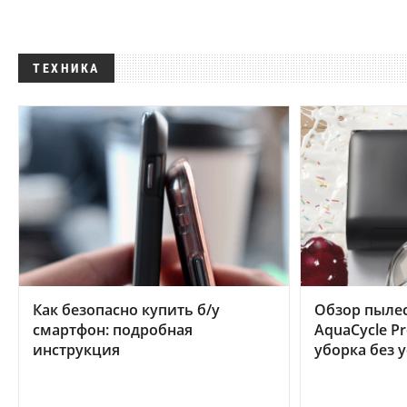
ТЕХНИКА
Как безопасно купить б/у
Обзор пылес
смартфон: подробная
AquaCycle Pr
инструкция
уборка без 