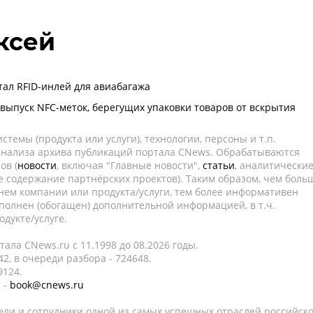
ксей
ал RFID-инлей для авиабагажа
выпуск NFC-меток, берегущих упаковки товаров от вскрытия
темы (продукта или услуги), технологии, персоны и т.п.
 анализа архива публикаций портала CNews. Обрабатываются
ов (
новости
, включая "Главные новости",
статьи
, аналитически
е содержание партнёрских проектов). Таким образом, чем боль
нем компании или продукта/услуги, тем более информативен
полнен (обогащен) дополнительной информацией, в т.ч.
дукте/услуге.
ала CNews.ru c 11.1998 до 08.2026 годы.
2, в очереди разбора - 724648.
9124.
 -
book@cnews.ru
ели и сотрудники одной из самых успешных отраслей российск