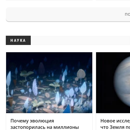
ПО
НАУКА
Почему эволюция
Новое иссле
застопорилась на миллионы
что Земля п