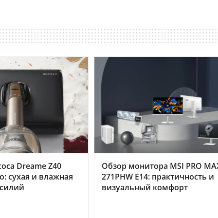
оса Dreame Z40
Обзор монитора MSI PRO MA
o: сухая и влажная
271PHW E14: практичность и
усилий
визуальный комфорт