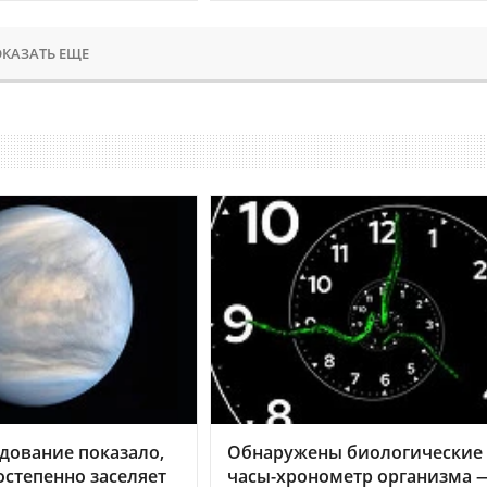
КАЗАТЬ ЕЩЕ
дование показало,
Обнаружены биологические
остепенно заселяет
часы-хронометр организма 