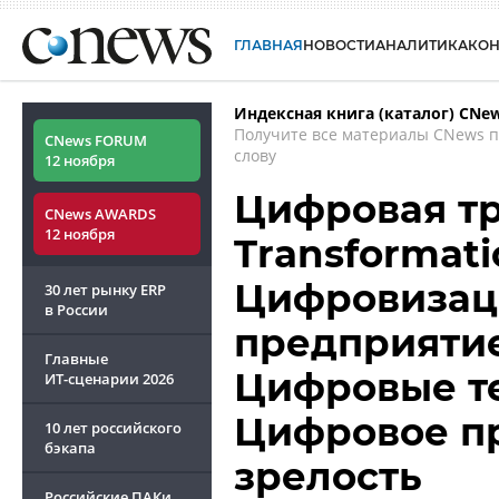
ГЛАВНАЯ
НОВОСТИ
АНАЛИТИКА
КО
Индексная книга (каталог) CNe
Получите все материалы CNews 
CNews FORUM
слову
12 ноября
Цифровая тр
CNews AWARDS
12 ноября
Transformatio
Цифровизац
30 лет рынку ERP
в России
предприятие
Главные
Цифровые те
ИТ-сценарии
2026
Цифровое пр
10 лет российского
бэкапа
зрелость
Российские ПАКи