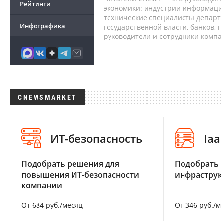
Рейтинги
экономики: индустрии информаци
технические специалисты депар
Инфографика
государственной власти, банков,
руководители и сотрудники комп
CNEWSMARKET
ИТ-безопасность
Iaa
Подобрать решения для
Подобрать
повышения ИТ-безопасности
инфраструк
компании
От 684 руб./месяц
От 346 руб./