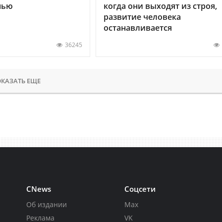
нью
когда они выходят из строя,
развитие человека
останавливается
36245
КАЗАТЬ ЕЩЕ
CNews
Соцсети
Об издании
Max
Реклама
VK