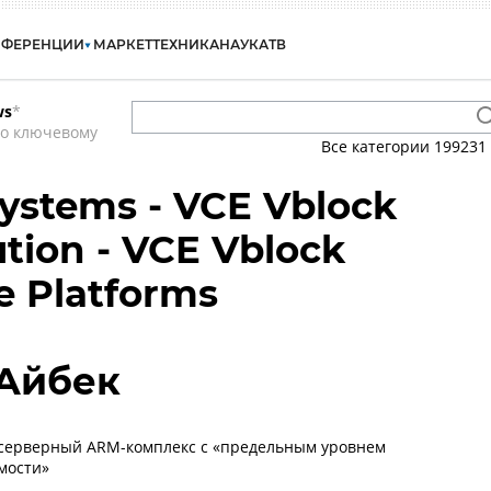
НФЕРЕНЦИИ
МАРКЕТ
ТЕХНИКА
НАУКА
ТВ
ws
*
по ключевому
Все категории
199231
ystems - VCE Vblock
tion - VCE Vblock
e Platforms
Айбек
 серверный ARM-комплекс с «предельным уровнем
мости»