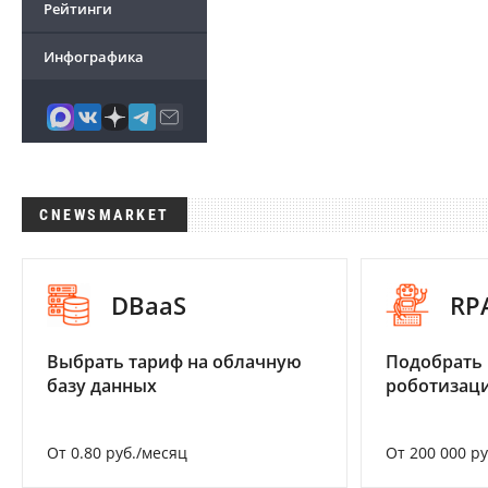
Рейтинги
Инфографика
CNEWSMARKET
DBaaS
RP
Выбрать тариф на облачную
Подобрать
базу данных
роботизац
От 0.80 руб./месяц
От 200 000 р