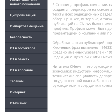
нового поколения
* Страница-профиль компании, сис
создается редактором на основе
тексты всех редакционных раздел
Цифровизация
обзоры рынков, интервью, а такж
публикаций на CNews было с име
Импортозамещение
профиль. Профиль может быть до
презентацией о компании или про
Безопасность
Обработан архив публикаций порт
Ключевых фраз выявлено - 146333
ИТ в госсекторе
Создано именных указателей - 19
Редакция Индексной книги CNews
ИТ в банках
Читатели CNews — это руководит
ИТ в торговле
экономики: индустрии информаци
технические специалисты депар
государственной власти, банков,
Телеком
руководители и сотрудники комп
Интернет
ИТ-бизнес