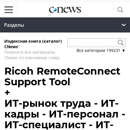
Разделы
Индексная книга (каталог)
CNews
*
Все категории
199231
▼
Получите все материалы
CNews по ключевому слову
Ricoh RemoteConnect
Support Tool
+
ИТ-рынок труда - ИТ-
кадры - ИТ-персонал -
ИТ-специалист - ИТ-