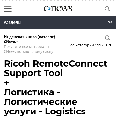
Разделы
Индексная книга (каталог)
CNews
*
Все категории
199231
▼
Получите все материалы
CNews по ключевому слову
Ricoh RemoteConnect
Support Tool
+
Логистика -
Логистические
услуги - Logistics