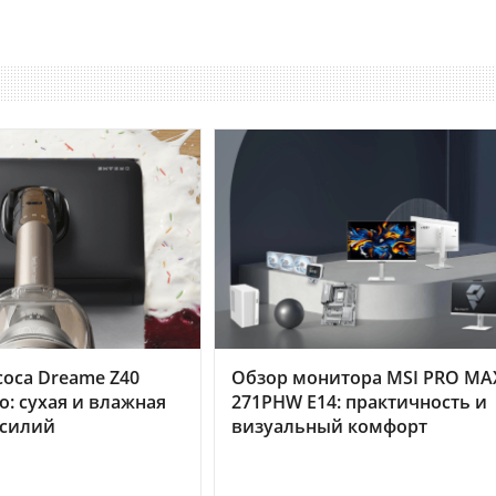
оса Dreame Z40
Обзор монитора MSI PRO MA
o: сухая и влажная
271PHW E14: практичность и
усилий
визуальный комфорт