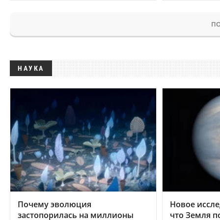
ПО
НАУКА
Почему эволюция
Новое иссле
застопорилась на миллионы
что Земля п