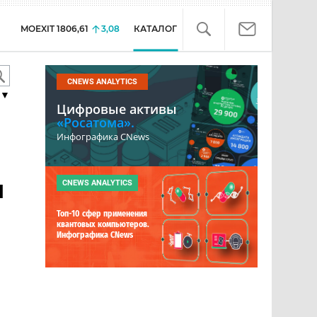
MOEXIT
1806,61
3,08
КАТАЛОГ
CNEWS ANALYTICS
▼
Цифровые активы
«Росатома».
Инфографика CNews
я
CNEWS ANALYTICS
Топ-10 сфер применения
квантовых компьютеров.
Инфографика CNews