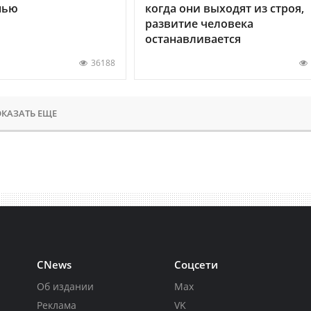
нью
когда они выходят из строя,
развитие человека
останавливается
36188
КАЗАТЬ ЕЩЕ
CNews
Соцсети
Об издании
Max
Реклама
VK