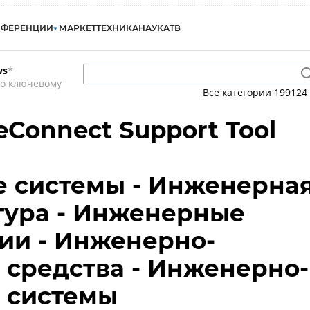
НФЕРЕНЦИИ
МАРКЕТ
ТЕХНИКА
НАУКА
ТВ
ws
*
по ключевому
Все категории
199124
eConnect Support Tool
 системы - Инженерна
тура - Инженерные
ии - Инженерно-
 средства - Инженерно-
 системы