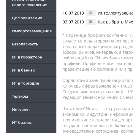
нового поколения
16.07.2019
Интеллектуальн
Цифровизация
03.07.2019
Как выбрать МФ
Импортозамещение
* Страница-профиль компании, сис
создается редактором на основе
Безопасность
тексты всех редакционных раздел
обзоры рынков, интервью, а такж
ИТ в госсекторе
публикаций на CNews было с име
профиль. Профиль может быть до
презентацией о компании или про
ИТ в банках
Обработан архив публикаций порт
ИТ в торговле
Ключевых фраз выявлено - 146301
Создано именных указателей - 19
Телеком
Редакция Индексной книги CNews
Читатели CNews — это руководит
Интернет
экономики: индустрии информаци
технические специалисты депар
ИТ-бизнес
государственной власти, банков,
руководители и сотрудники комп