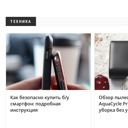
ТЕХНИКА
Как безопасно купить б/у
Обзор пылес
смартфон: подробная
AquaCycle Pr
инструкция
уборка без 