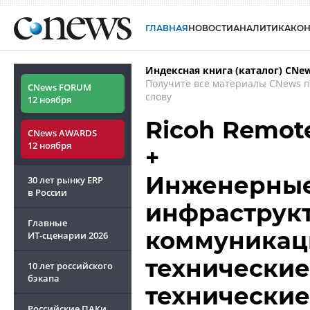
ГЛАВНАЯ
НОВОСТИ
АНАЛИТИКА
КО
Индексная книга (каталог) CNe
Получите все материалы CNews 
CNews FORUM
слову
12 ноября
Ricoh Remot
CNews AWARDS
12 ноября
+
Инженерные
30 лет рынку ERP
в России
инфраструк
Главные
коммуникац
ИТ-сценарии
2026
технические
10 лет российского
бэкапа
технические
Российские ПАКи