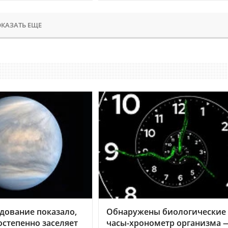
КАЗАТЬ ЕЩЕ
дование показало,
Обнаружены биологические
остепенно заселяет
часы-хронометр организма 