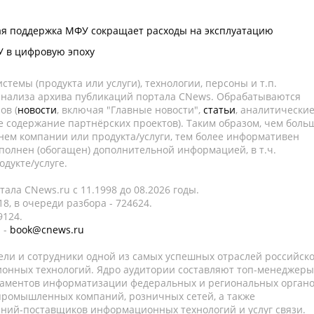
ая поддержка МФУ сокращает расходы на эксплуатацию
У в цифровую эпоху
темы (продукта или услуги), технологии, персоны и т.п.
 анализа архива публикаций портала CNews. Обрабатываются
ов (
новости
, включая "Главные новости",
статьи
, аналитически
е содержание партнёрских проектов). Таким образом, чем боль
нем компании или продукта/услуги, тем более информативен
полнен (обогащен) дополнительной информацией, в т.ч.
дукте/услуге.
ала CNews.ru c 11.1998 до 08.2026 годы.
8, в очереди разбора - 724624.
9124.
 -
book@cnews.ru
ели и сотрудники одной из самых успешных отраслей российск
онных технологий. Ядро аудитории составляют топ-менеджеры
таментов информатизации федеральных и региональных орган
 промышленных компаний, розничных сетей, а также
аний-поставщиков информационных технологий и услуг связи.