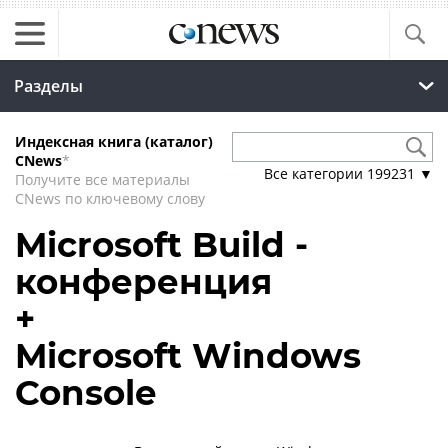
Разделы
Индексная книга (каталог)
CNews
*
Все категории
199231
▼
Получите все материалы
CNews по ключевому слову
Microsoft Build -
конференция
+
Microsoft Windows
Console