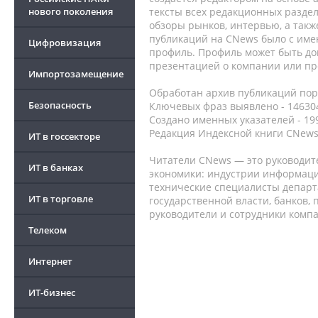
нового поколения
тексты всех редакционных раздел
обзоры рынков, интервью, а такж
публикаций на CNews было с име
Цифровизация
профиль. Профиль может быть до
презентацией о компании или про
Импортозамещение
Обработан архив публикаций порт
Безопасность
Ключевых фраз выявлено - 146304
Создано именных указателей - 19
Редакция Индексной книги CNews
ИТ в госсекторе
Читатели CNews — это руководит
ИТ в банках
экономики: индустрии информаци
технические специалисты депар
ИТ в торговле
государственной власти, банков,
руководители и сотрудники комп
Телеком
Интернет
ИТ-бизнес