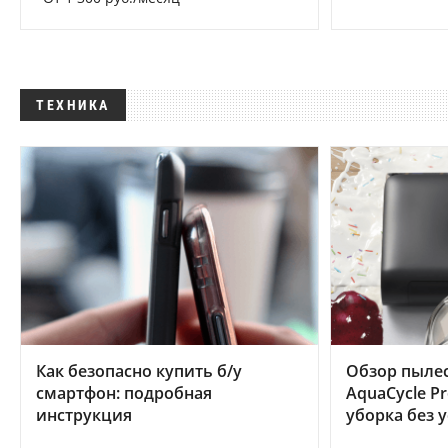
ТЕХНИКА
Как безопасно купить б/у
Обзор пылес
смартфон: подробная
AquaCycle Pr
инструкция
уборка без 