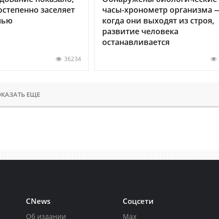
остепенно заселяет
часы-хронометр организма 
нью
когда они выходят из строя,
развитие человека
останавливается
36234
КАЗАТЬ ЕЩЕ
CNews
Соцсети
Об издании
Max