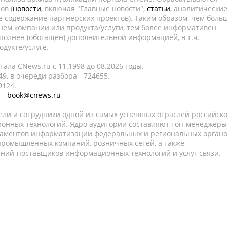
ов (
новости
, включая "Главные новости",
статьи
, аналитически
е содержание партнёрских проектов). Таким образом, чем боль
нем компании или продукта/услуги, тем более информативен
полнен (обогащен) дополнительной информацией, в т.ч.
дукте/услуге.
ала CNews.ru c 11.1998 до 08.2026 годы.
9, в очереди разбора - 724655.
9124.
 -
book@cnews.ru
ели и сотрудники одной из самых успешных отраслей российск
онных технологий. Ядро аудитории составляют топ-менеджеры
таментов информатизации федеральных и региональных орган
 промышленных компаний, розничных сетей, а также
аний-поставщиков информационных технологий и услуг связи.