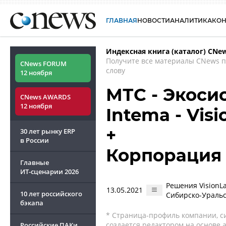
ГЛАВНАЯ
НОВОСТИ
АНАЛИТИКА
КО
Индексная книга (каталог) CNe
Получите все материалы CNews 
CNews FORUM
слову
12 ноября
МТС - Экоси
CNews AWARDS
12 ноября
Intema - Vis
+
30 лет рынку ERP
в России
Корпорация
Главные
ИТ-сценарии
2026
Решения VisionL
13.05.2021
10 лет российского
Сибирско-Уральс
бэкапа
* Страница-профиль компании, сис
создается редактором на основе
Российские ПАКи