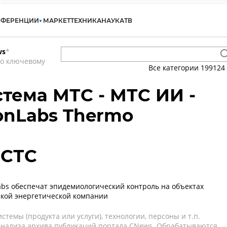
НФЕРЕНЦИИ
МАРКЕТ
ТЕХНИКА
НАУКА
ТВ
ws
*
по ключевому
Все категории
199124
стема МТС - МТС ИИ -
ionLabs Thermo
 СТС
abs обеспечат эпидемиологический контроль на объектах
кой энергетической компании
темы (продукта или услуги), технологии, персоны и т.п.
 анализа архива публикаций портала CNews. Обрабатываются