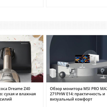
оса Dreame Z40
Обзор монитора MSI PRO MA
o: сухая и влажная
271PHW E14: практичность и
усилий
визуальный комфорт