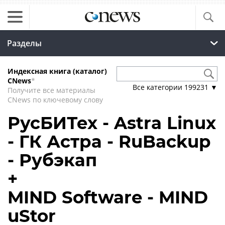
Разделы
Индексная книга (каталог)
CNews
*
Все категории
199231
▼
Получите все материалы
CNews по ключевому слову
РусБИТех - Astra Linux
- ГК Астра - RuBackup
- Рубэкап
+
MIND Software - MIND
uStor