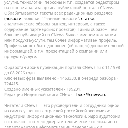
услуги), технологии, персоны и т.п. создается редактором
на основе анализа архива публикаций портала CNews.
Обрабатываются тексты всех редакционных разделов
(
новости
, включая "Главные новости",
статьи
,
аналитические обзоры рынков, интервью, а также
содержание партнёрских проектов). Таким образом, чем
больше публикаций на CNews было с именем компании
или продукта/услуги, тем более информативен профиль.
Профиль может быть дополнен (обогащен) дополнительной
информацией, в т.ч. презентацией о компании или
продукте/услуге.
Обработан архив публикаций портала CNews.ru c 11.1998
до 08.2026 годы.
Ключевых фраз выявлено - 1463330, в очереди разбора -
724415.
Создано именных указателей - 199231.
Редакция Индексной книги CNews -
book@cnews.ru
Читатели CNews — это руководители и сотрудники одной
из самых успешных отраслей российской экономики:
индустрии информационных технологий. Ядро аудитории
составляют топ-менеджеры и технические специалисты
департаментов информатизации федеральных и