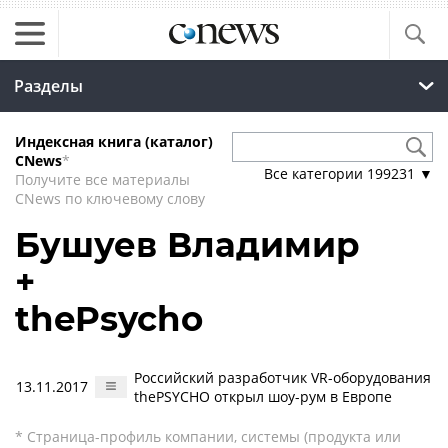
Разделы
Индексная книга (каталог)
CNews
*
Все категории
199231
▼
Получите все материалы
CNews по ключевому слову
Бушуев Владимир
+
thePsycho
Российский разработчик VR-оборудования
13.11.2017
thePSYCHO открыл шоу-рум в Европе
* Страница-профиль компании, системы (продукта или