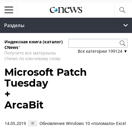
Разделы
Индексная книга (каталог)
CNews
*
Все категории
199124
▼
Получите все материалы
CNews по ключевому слову
Microsoft Patch
Tuesday
+
ArcaBit
14.05.2019
Обновление Windows 10 «поломало» Excel