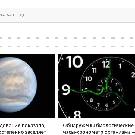
КАЗАТЬ ЕЩЕ
дование показало,
Обнаружены биологические
остепенно заселяет
часы-хронометр организма 