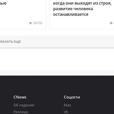
нью
когда они выходят из строя,
развитие человека
останавливается
36150
КАЗАТЬ ЕЩЕ
CNews
Соцсети
Об издании
Max
Реклама
VK