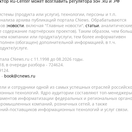
тор Ru-Center может возглавить регулятора зон .Ru и .РФ
темы (продукта или услуги), технологии, персоны и т.п.
 анализа архива публикаций портала CNews. Обрабатываются
ов (
новости
, включая "Главные новости",
статьи
, аналитически
е содержание партнёрских проектов). Таким образом, чем боль
нем компании или продукта/услуги, тем более информативен
полнен (обогащен) дополнительной информацией, в т.ч.
дукте/услуге.
ала CNews.ru c 11.1998 до 08.2026 годы.
8, в очереди разбора - 724624.
9124.
 -
book@cnews.ru
ели и сотрудники одной из самых успешных отраслей российск
онных технологий. Ядро аудитории составляют топ-менеджеры
таментов информатизации федеральных и региональных орган
 промышленных компаний, розничных сетей, а также
аний-поставщиков информационных технологий и услуг связи.