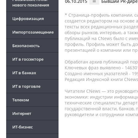
06.10.2015
Бывший PR-дирек
нового поколения
* Страница-профиль компании, сис
Цифровизация
создается редактором на основе
тексты всех редакционных раздел
Импортозамещение
обзоры рынков, интервью, а такж
публикаций на CNews было с име
профиль. Профиль может быть до
Безопасность
презентацией о компании или про
ИТ в госсекторе
Обработан архив публикаций порт
Ключевых фраз выявлено - 146301
ИТ в банках
Создано именных указателей - 19
Редакция Индексной книги CNews
ИТ в торговле
Читатели CNews — это руководит
экономики: индустрии информаци
Телеком
технические специалисты депар
государственной власти, банков,
Интернет
руководители и сотрудники комп
ИТ-бизнес