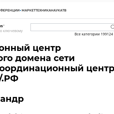
НФЕРЕНЦИИ
МАРКЕТ
ТЕХНИКА
НАУКА
ТВ
ws
*
по ключевому
Все категории
199124
онный центр
го домена сети
Координационный цент
/.РФ
сандр