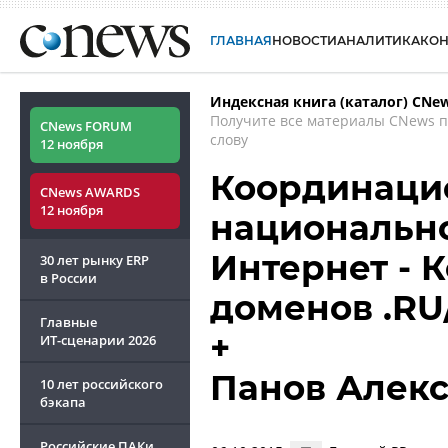
ГЛАВНАЯ
НОВОСТИ
АНАЛИТИКА
КО
Индексная книга (каталог) CNe
Получите все материалы CNews 
CNews FORUM
слову
12 ноября
Координаци
CNews AWARDS
12 ноября
национально
Интернет - 
30 лет рынку ERP
в России
доменов .RU
Главные
+
ИТ-сценарии
2026
Панов Алек
10 лет российского
бэкапа
Российские ПАКи