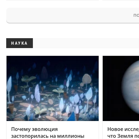
ПО
НАУКА
Почему эволюция
Новое иссле
застопорилась на миллионы
что Земля п