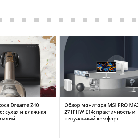
оса Dreame Z40
Обзор монитора MSI PRO MA
o: сухая и влажная
271PHW E14: практичность и
усилий
визуальный комфорт