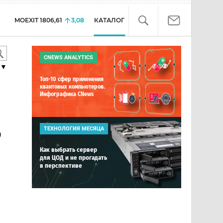
MOEXIT
1806,61
3,08
КАТАЛОГ
CNEWS ANALYTICS
▼
Топ-10 сфер применения
квантовых компьютеров.
Инфографика CNews
р
ТЕХНОЛОГИЯ МЕСЯЦА
Как выбрать сервер
для ЦОД и не прогадать
в перспективе