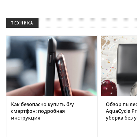
ТЕХНИКА
Как безопасно купить б/у
Обзор пылес
смартфон: подробная
AquaCycle Pr
инструкция
уборка без 