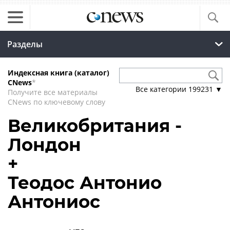
Разделы
Индексная книга (каталог)
CNews
*
Все категории
199231
▼
Получите все материалы
CNews по ключевому слову
Великобритания -
Лондон
+
Теодос Антонио
Антониос