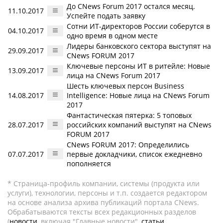
До CNews Forum 2017 остался месяц.
11.10.2017
Успейте подать заявку
Сотни ИТ-директоров России соберутся в
04.10.2017
одно время в одном месте
Лидеры банковского сектора выступят на
29.09.2017
CNews FORUM 2017
Ключевые персоны ИТ в ритейле: Новые
13.09.2017
лица на CNews Forum 2017
Шесть ключевых персон Business
14.08.2017
Intelligence: Новые лица на CNews Forum
2017
Фантастическая пятерка: 5 топовых
28.07.2017
российских компаний выступят на CNews
FORUM 2017
CNews FORUM 2017: Определились
07.07.2017
первые докладчики, список ежедневно
пополняется
* Страница-профиль компании, системы (продукта или
услуги), технологии, персоны и т.п. создается редактором
на основе анализа архива публикаций портала CNews.
Обрабатываются тексты всех редакционных разделов
(
новости
, включая "Главные новости",
статьи
,