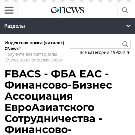
Разделы
Индексная книга (каталог)
CNews
*
Все категории
199002
▼
Получите все материалы
CNews по ключевому слову
FBACS - ФБА ЕАС -
Финансово-Бизнес
Ассоциация
ЕвроАзиатского
Сотрудничества -
Финансово-