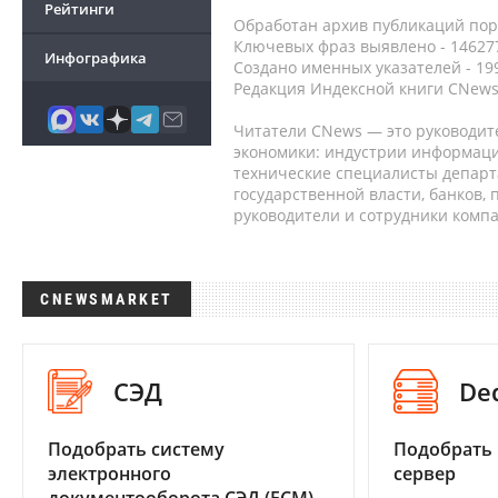
Рейтинги
Обработан архив публикаций порт
Ключевых фраз выявлено - 146277
Инфографика
Создано именных указателей - 19
Редакция Индексной книги CNews
Читатели CNews — это руководит
экономики: индустрии информаци
технические специалисты депар
государственной власти, банков,
руководители и сотрудники комп
CNEWSMARKET
СЭД
De
Подобрать систему
Подобрать
электронного
сервер