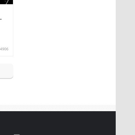
—
4906