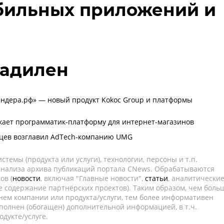
бильных приложений и
ладилен
ендера.рф» — новый продукт Kokoc Group и платформы
ает программатик-платформу для интернет-магазинов
цев возглавил AdTech-компанию UMG
темы (продукта или услуги), технологии, персоны и т.п.
 анализа архива публикаций портала CNews. Обрабатываются
ов (
новости
, включая "Главные новости",
статьи
, аналитически
е содержание партнёрских проектов). Таким образом, чем боль
нем компании или продукта/услуги, тем более информативен
полнен (обогащен) дополнительной информацией, в т.ч.
дукте/услуге.