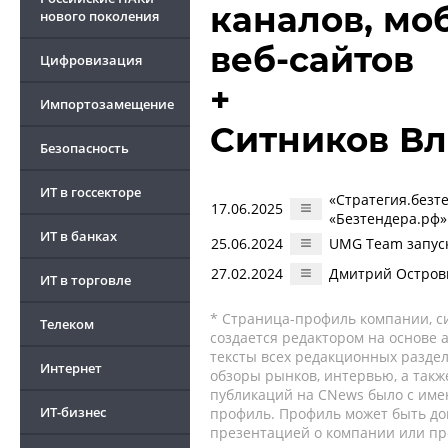
каналов, мо
нового поколения
веб-сайтов
Цифровизация
+
Импортозамещение
Ситников В
Безопасность
ИТ в госсекторе
«Стратегия.безт
17.06.2025
«Безтендера.рф»
ИТ в банках
25.06.2024
UMG Team запуск
27.02.2024
Дмитрий Остров
ИТ в торговле
* Страница-профиль компании, сис
Телеком
создается редактором на основе
тексты всех редакционных раздел
Интернет
обзоры рынков, интервью, а такж
публикаций на CNews было с име
ИТ-бизнес
профиль. Профиль может быть до
презентацией о компании или про