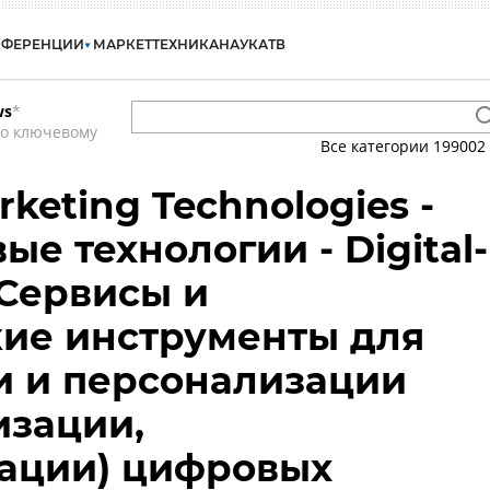
НФЕРЕНЦИИ
МАРКЕТ
ТЕХНИКА
НАУКА
ТВ
ws
*
по ключевому
Все категории
199002
rketing Technologies -
е технологии - Digital-
 Сервисы и
ие инструменты для
и и персонализации
изации,
ации) цифровых