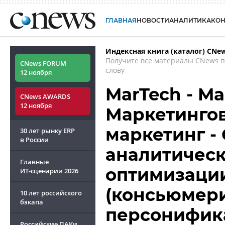
ГЛАВНАЯ
НОВОСТИ
АНАЛИТИКА
КО
Индексная книга (каталог) CNe
Получите все материалы CNews 
CNews FORUM
слову
12 ноября
MarTech - Ma
CNews AWARDS
12 ноября
Маркетинговы
маркетинг -
30 лет рынку ERP
в России
аналитическ
Главные
оптимизаци
ИТ-сценарии
2026
(консьюмер
10 лет российского
бэкапа
персонифик
Российские ПАКи