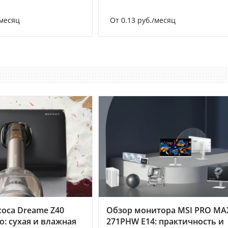
/месяц
От 0.13 руб./месяц
оса Dreame Z40
Обзор монитора MSI PRO MA
o: сухая и влажная
271PHW E14: практичность и