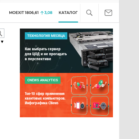
MOEXIT
1806,61
3,08
КАТАЛОГ
ТЕХНОЛОГИЯ МЕСЯЦА
▼
Как выбрать сервер
для ЦОД и не прогадать
в перспективе
CNEWS ANALYTICS
Топ-10 сфер применения
квантовых компьютеров.
Инфографика CNews