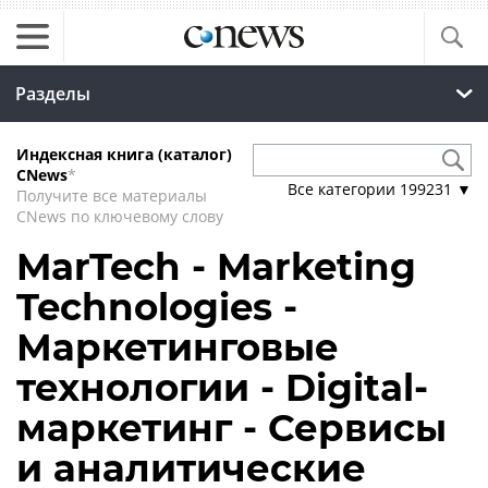
Разделы
Индексная книга (каталог)
CNews
*
Все категории
199231
▼
Получите все материалы
CNews по ключевому слову
MarTech - Marketing
Technologies -
Маркетинговые
технологии - Digital-
маркетинг - Сервисы
и аналитические