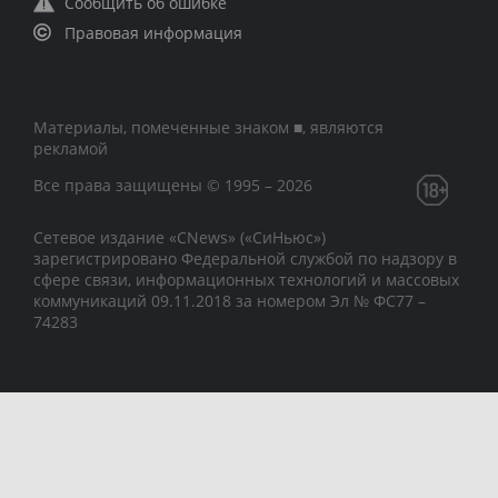
Сообщить об ошибке
Правовая информация
Материалы, помеченные знаком ■, являются
рекламой
Все права защищены © 1995 – 2026
Сетевое издание «CNews» («СиНьюс»)
зарегистрировано Федеральной службой по надзору в
сфере связи, информационных технологий и массовых
коммуникаций 09.11.2018 за номером Эл № ФС77 –
74283