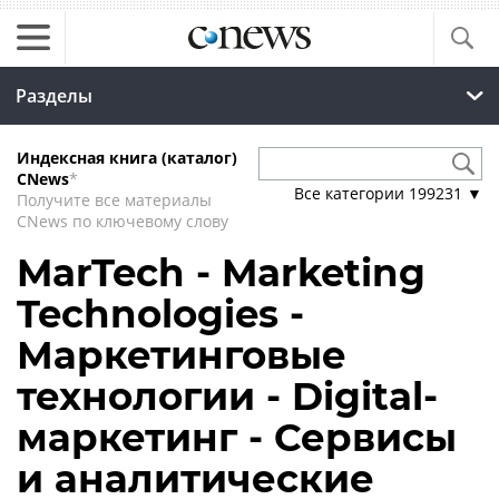
Разделы
Индексная книга (каталог)
CNews
*
Все категории
199231
▼
Получите все материалы
CNews по ключевому слову
MarTech - Marketing
Technologies -
Маркетинговые
технологии - Digital-
маркетинг - Сервисы
и аналитические