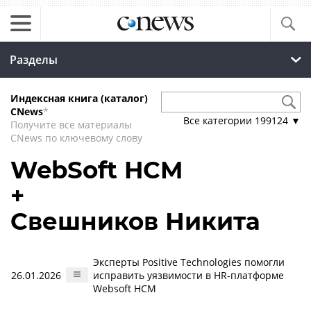
Разделы
Индексная книга (каталог)
CNews
*
Все категории
199124
▼
Получите все материалы
CNews по ключевому слову
WebSoft HCM
+
Свешников Никита
Эксперты Positive Technologies помогли
26.01.2026
исправить уязвимости в HR-платформе
Websoft HCM