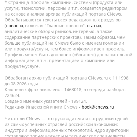
* Страница-профиль компании, системы (продукта или
услуги), технологии, персоны и т.п. создается редактором
на основе анализа архива публикаций портала CNews.
Обрабатываются тексты всех редакционных разделов
(
новости
, включая "Главные новости",
статьи
,
аналитические обзоры рынков, интервью, а также
содержание партнёрских проектов). Таким образом, чем
больше публикаций на CNews было с именем компании
или продукта/услуги, тем более информативен профиль.
Профиль может быть дополнен (обогащен) дополнительной
информацией, в т.ч. презентацией о компании или
продукте/услуге.
Обработан архив публикаций портала CNews.ru c 11.1998
до 08.2026 годы.
Ключевых фраз выявлено - 1463018, в очереди разбора -
724624.
Создано именных указателей - 199124.
Редакция Индексной книги CNews -
book@cnews.ru
Читатели CNews — это руководители и сотрудники одной
из самых успешных отраслей российской экономики:
индустрии информационных технологий. Ядро аудитории
составляют топ-менеджеры и технические специалисты