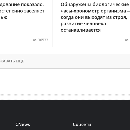
дование показало,
Обнаружены биологические
остепенно заселяет
часы-хронометр организма 
нью
когда они выходят из строя,
развитие человека
останавливается
36533
КАЗАТЬ ЕЩЕ
CNews
Соцсети