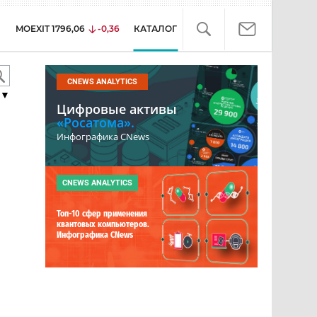
MOEXIT
1796,06
-0,36
КАТАЛОГ
CNEWS ANALYTICS
▼
Цифровые активы
«Росатома».
Инфографика CNews
CNEWS ANALYTICS
Топ-10 сфер применения
квантовых компьютеров.
Инфографика CNews