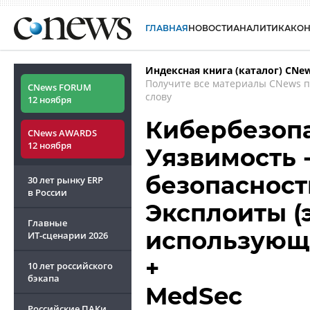
ГЛАВНАЯ
НОВОСТИ
АНАЛИТИКА
КО
Индексная книга (каталог) CNe
Получите все материалы CNews 
CNews FORUM
слову
12 ноября
Кибербезопас
CNews AWARDS
12 ноября
Уязвимость 
безопасность
30 лет рынку ERP
в России
Эксплоиты (
Главные
использующ
ИТ-сценарии
2026
+
10 лет российского
бэкапа
MedSec
Российские ПАКи