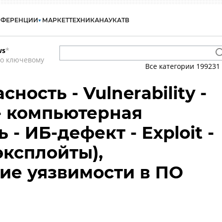
НФЕРЕНЦИИ
МАРКЕТ
ТЕХНИКА
НАУКА
ТВ
ws
*
по ключевому
Все категории
199231
ность - Vulnerability -
- компьютерная
 - ИБ-дефект - Exploit -
эксплойты),
ие уязвимости в ПО