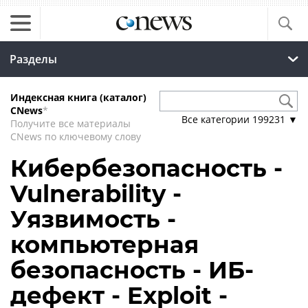
Разделы
Индексная книга (каталог)
CNews
*
Все категории
199231
▼
Получите все материалы
CNews по ключевому слову
Кибербезопасность -
Vulnerability -
Уязвимость -
компьютерная
безопасность - ИБ-
дефект - Exploit -