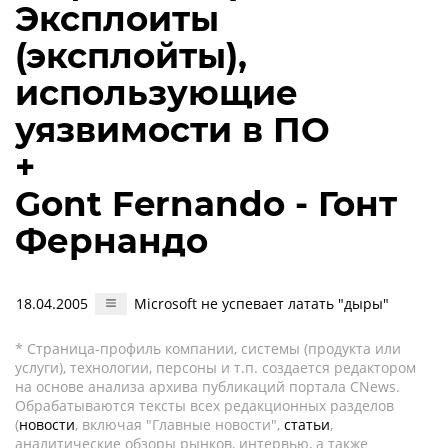
Эксплоиты
(эксплойты),
использующие
уязвимости в ПО
+
Gont Fernando - Гонт
Фернандо
18.04.2005
Microsoft не успевает латать "дыры"
* Страница-профиль компании, системы (продукта или
услуги), технологии, персоны и т.п. создается редактором
на основе анализа архива публикаций портала CNews.
Обрабатываются тексты всех редакционных разделов
(
новости
, включая "Главные новости",
статьи
,
аналитические обзоры рынков, интервью, а также