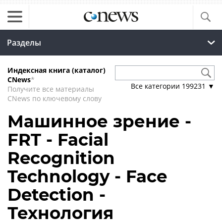
Разделы
Индексная книга (каталог)
CNews
*
Все категории
199231
▼
Получите все материалы
CNews по ключевому слову
Машинное зрение -
FRT - Facial
Recognition
Technology - Face
Detection -
Технология