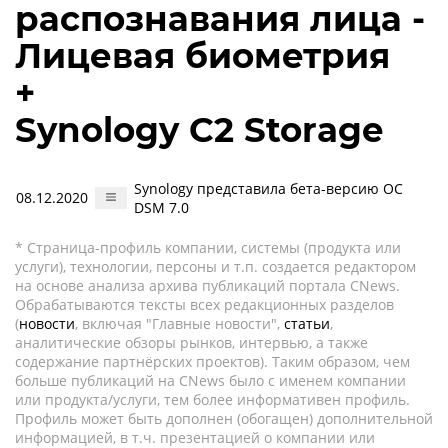
распознавания лица -
Лицевая биометрия
+
Synology C2 Storage
Synology представила бета-версию ОС
08.12.2020
DSM 7.0
* Страница-профиль компании, системы (продукта или
услуги), технологии, персоны и т.п. создается редактором
на основе анализа архива публикаций портала CNews.
Обрабатываются тексты всех редакционных разделов
(
новости
, включая "Главные новости",
статьи
,
аналитические обзоры рынков, интервью, а также
содержание партнёрских проектов). Таким образом, чем
больше публикаций на CNews было с именем компании
или продукта/услуги, тем более информативен профиль.
Профиль может быть дополнен (обогащен) дополнительной
информацией, в т.ч. презентацией о компании или