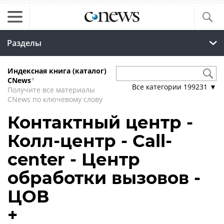
Разделы
Индексная книга (каталог)
CNews
*
Все категории
199231
▼
Получите все материалы
CNews по ключевому слову
Контактный центр -
Колл-центр - Call-
center - Центр
обработки вызовов -
ЦОВ
+