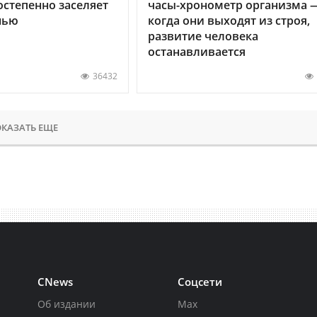
остепенно заселяет
часы-хронометр организма 
нью
когда они выходят из строя,
развитие человека
останавливается
36432
КАЗАТЬ ЕЩЕ
CNews
Соцсети
Об издании
Max