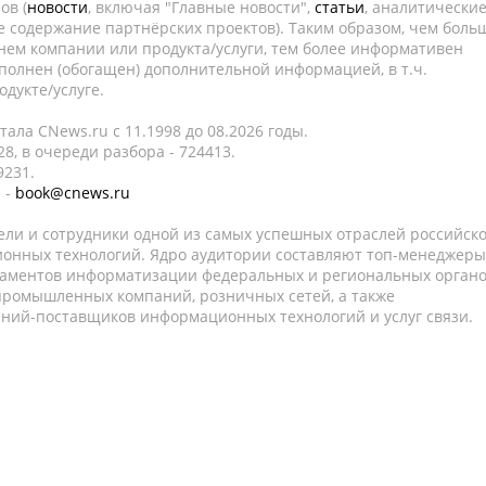
ов (
новости
, включая "Главные новости",
статьи
, аналитически
е содержание партнёрских проектов). Таким образом, чем боль
нем компании или продукта/услуги, тем более информативен
полнен (обогащен) дополнительной информацией, в т.ч.
дукте/услуге.
ала CNews.ru c 11.1998 до 08.2026 годы.
8, в очереди разбора - 724413.
9231.
 -
book@cnews.ru
ели и сотрудники одной из самых успешных отраслей российск
онных технологий. Ядро аудитории составляют топ-менеджеры
таментов информатизации федеральных и региональных орган
 промышленных компаний, розничных сетей, а также
аний-поставщиков информационных технологий и услуг связи.