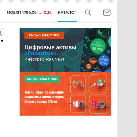
MOEXIT
1796,06
-0,36
КАТАЛОГ
CNEWS ANALYTICS
▼
Цифровые активы
«Росатома».
Инфографика CNews
CNEWS ANALYTICS
Топ-10 сфер применения
квантовых компьютеров.
Инфографика CNews