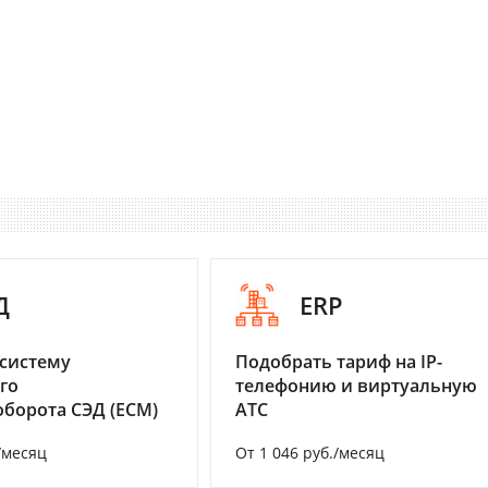
Д
ERP
систему
Подобрать тариф на IP-
го
телефонию и виртуальную
борота СЭД (ECM)
АТС
/месяц
От 1 046 руб./месяц