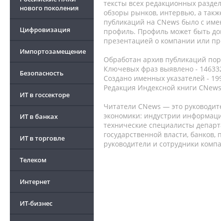
тексты всех редакционных раздел
нового поколения
обзоры рынков, интервью, а такж
публикаций на CNews было с име
Цифровизация
профиль. Профиль может быть до
презентацией о компании или про
Импортозамещение
Обработан архив публикаций порт
Ключевых фраз выявлено - 146332
Безопасность
Создано именных указателей - 19
Редакция Индексной книги CNews
ИТ в госсекторе
Читатели CNews — это руководит
экономики: индустрии информаци
ИТ в банках
технические специалисты депар
государственной власти, банков,
ИТ в торговле
руководители и сотрудники комп
Телеком
Интернет
ИТ-бизнес