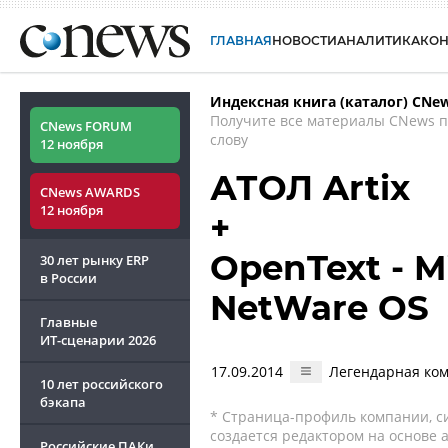
ГЛАВНАЯ
НОВОСТИ
АНАЛИТИКА
КО
Индексная книга (каталог) CNe
Получите все материалы CNews 
CNews FORUM
слову
12 ноября
АТОЛ Artix
CNews AWARDS
12 ноября
+
OpenText - Mi
30 лет рынку ERP
в России
NetWare OS
Главные
ИТ-сценарии
2026
17.09.2014
Легендарная ком
10 лет российского
бэкапа
* Страница-профиль компании, сис
создается редактором на основе
Российские ПАКи