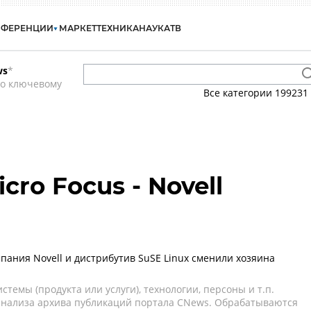
НФЕРЕНЦИИ
МАРКЕТ
ТЕХНИКА
НАУКА
ТВ
ws
*
по ключевому
Все категории
199231
cro Focus - Novell
пания Novell и дистрибутив SuSE Linux сменили хозяина
темы (продукта или услуги), технологии, персоны и т.п.
 анализа архива публикаций портала CNews. Обрабатываются