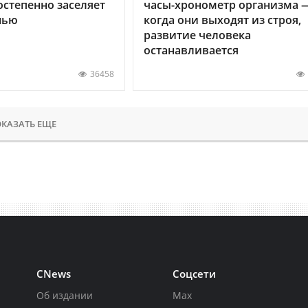
остепенно заселяет
часы-хронометр организма 
нью
когда они выходят из строя,
развитие человека
останавливается
36458
КАЗАТЬ ЕЩЕ
CNews
Соцсети
Об издании
Max