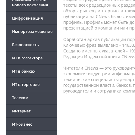
нового поколения
тексты всех редакционных раздел
обзоры рынков, интервью, а такж
публикаций на CNews было с име
Цифровизация
профиль. Профиль может быть до
презентацией о компании или про
Импортозамещение
Обработан архив публикаций порт
Безопасность
Ключевых фраз выявлено - 146332
Создано именных указателей - 19
Редакция Индексной книги CNews
ИТ в госсекторе
Читатели CNews — это руководит
ИТ в банках
экономики: индустрии информаци
технические специалисты депар
ИТ в торговле
государственной власти, банков,
руководители и сотрудники комп
Телеком
Интернет
ИТ-бизнес