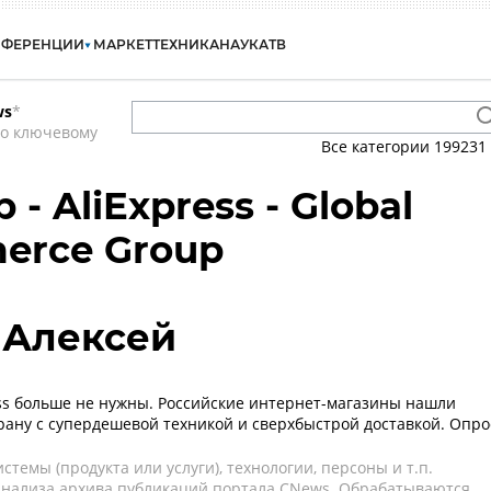
НФЕРЕНЦИИ
МАРКЕТ
ТЕХНИКА
НАУКА
ТВ
ws
*
по ключевому
Все категории
199231
 - AliExpress - Global
merce Group
 Алексей
ess больше не нужны. Российские интернет-магазины нашли
ану с супердешевой техникой и сверхбыстрой доставкой. Опро
темы (продукта или услуги), технологии, персоны и т.п.
 анализа архива публикаций портала CNews. Обрабатываются