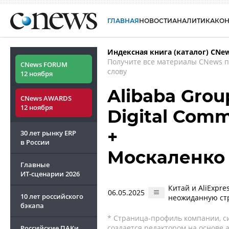
ГЛАВНАЯ
НОВОСТИ
АНАЛИТИКА
КО
Индексная книга (каталог) CNe
Получите все материалы CNews 
CNews FORUM
слову
12 ноября
Alibaba Group
CNews AWARDS
12 ноября
Digital Com
+
30 лет рынку ERP
в России
Москаленко
Главные
ИТ-сценарии
2026
Китай и AliExpr
06.05.2025
10 лет российского
неожиданную стр
бэкапа
* Страница-профиль компании, сис
создается редактором на основе
Российские ПАКи