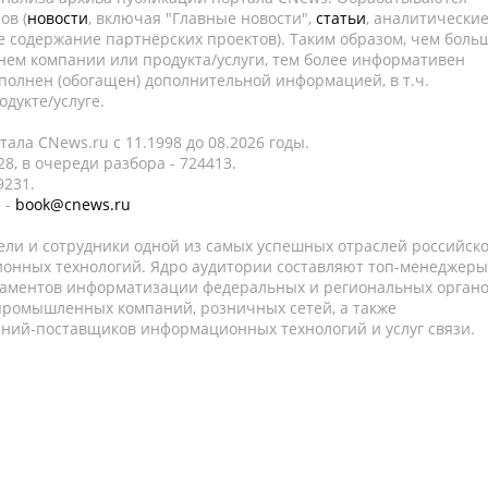
ов (
новости
, включая "Главные новости",
статьи
, аналитически
е содержание партнёрских проектов). Таким образом, чем боль
нем компании или продукта/услуги, тем более информативен
полнен (обогащен) дополнительной информацией, в т.ч.
дукте/услуге.
ала CNews.ru c 11.1998 до 08.2026 годы.
8, в очереди разбора - 724413.
9231.
 -
book@cnews.ru
ели и сотрудники одной из самых успешных отраслей российск
онных технологий. Ядро аудитории составляют топ-менеджеры
таментов информатизации федеральных и региональных орган
 промышленных компаний, розничных сетей, а также
аний-поставщиков информационных технологий и услуг связи.