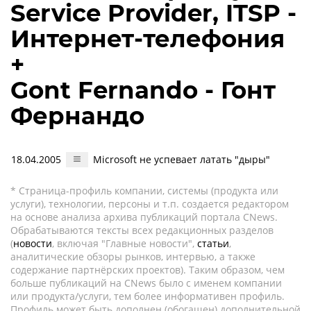
Service Provider, ITSP -
Интернет-телефония
+
Gont Fernando - Гонт
Фернандо
18.04.2005
Microsoft не успевает латать "дыры"
* Страница-профиль компании, системы (продукта или
услуги), технологии, персоны и т.п. создается редактором
на основе анализа архива публикаций портала CNews.
Обрабатываются тексты всех редакционных разделов
(
новости
, включая "Главные новости",
статьи
,
аналитические обзоры рынков, интервью, а также
содержание партнёрских проектов). Таким образом, чем
больше публикаций на CNews было с именем компании
или продукта/услуги, тем более информативен профиль.
Профиль может быть дополнен (обогащен) дополнительной