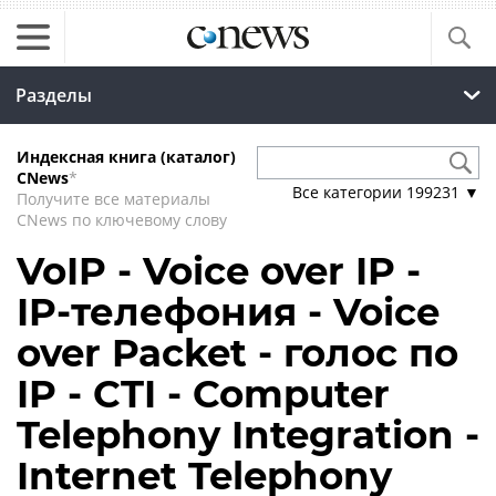
Разделы
Индексная книга (каталог)
CNews
*
Все категории
199231
▼
Получите все материалы
CNews по ключевому слову
VoIP - Voice over IP -
IP-телефония - Voice
over Packet - голос по
IP - CTI - Computer
Telephony Integration -
Internet Telephony