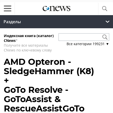
Разделы
Индексная книга (каталог)
CNews
*
Все категории
199231
▼
Получите все материалы
CNews по ключевому слову
AMD Opteron -
SledgeHammer (K8)
+
GoTo Resolve -
GoToAssist &
RescueAssistGoTo