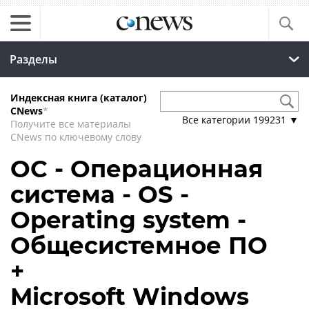
Разделы
Индексная книга (каталог)
CNews
*
Все категории
199231
▼
Получите все материалы
CNews по ключевому слову
ОС - Операционная
система - OS -
Operating system -
Общесистемное ПО
+
Microsoft Windows