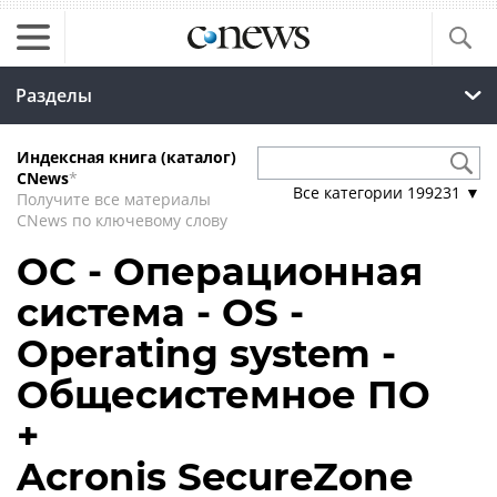
Разделы
Индексная книга (каталог)
CNews
*
Все категории
199231
▼
Получите все материалы
CNews по ключевому слову
ОС - Операционная
система - OS -
Operating system -
Общесистемное ПО
+
Acronis SecureZone