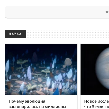
ПО
НАУКА
Почему эволюция
Новое иссле
застопорилась на миллионы
что Земля п