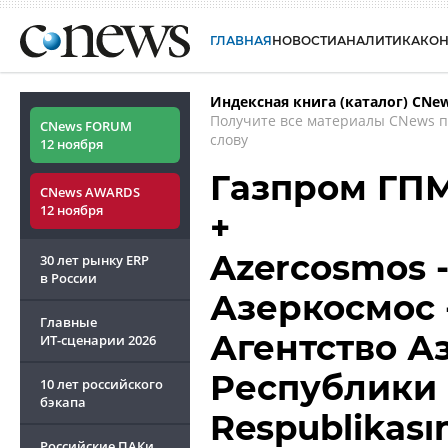
ГЛАВНАЯ
НОВОСТИ
АНАЛИТИКА
КО
Индексная книга (каталог) CNe
Получите все материалы CNews 
CNews FORUM
слову
12 ноября
Газпром ГПМ
CNews AWARDS
12 ноября
+
Azercosmos -
30 лет рынку ERP
в России
Азеркосмос 
Главные
Агентство 
ИТ-сценарии
2026
Республики 
10 лет российского
бэкапа
Respublikası
Российские ПАКи