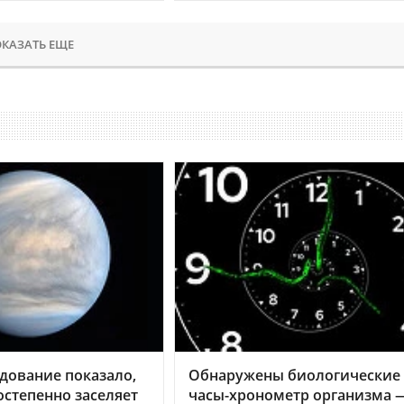
КАЗАТЬ ЕЩЕ
дование показало,
Обнаружены биологические
остепенно заселяет
часы-хронометр организма 