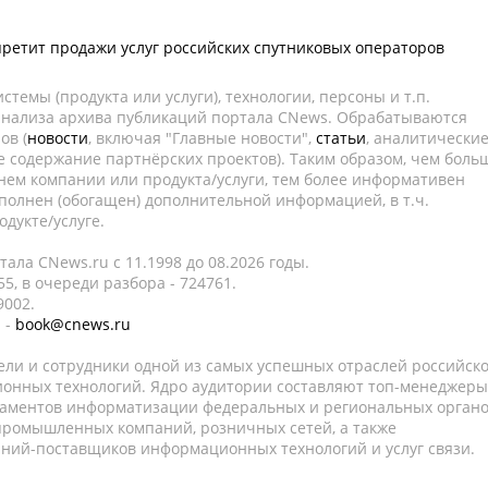
ретит продажи услуг российских спутниковых операторов
темы (продукта или услуги), технологии, персоны и т.п.
 анализа архива публикаций портала CNews. Обрабатываются
ов (
новости
, включая "Главные новости",
статьи
, аналитически
е содержание партнёрских проектов). Таким образом, чем боль
нем компании или продукта/услуги, тем более информативен
полнен (обогащен) дополнительной информацией, в т.ч.
дукте/услуге.
ала CNews.ru c 11.1998 до 08.2026 годы.
5, в очереди разбора - 724761.
9002.
 -
book@cnews.ru
ели и сотрудники одной из самых успешных отраслей российск
онных технологий. Ядро аудитории составляют топ-менеджеры
таментов информатизации федеральных и региональных орган
 промышленных компаний, розничных сетей, а также
аний-поставщиков информационных технологий и услуг связи.