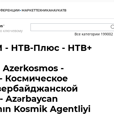
НФЕРЕНЦИИ
МАРКЕТ
ТЕХНИКА
НАУКА
ТВ
ws
*
по ключевому
Все категории
199002
 - НТВ-Плюс - НТВ+
 Azerkosmos -
- Космическое
Азербайджанской
- Azərbaycan
nın Kosmik Agentliyi