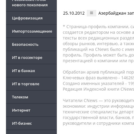
нового поколения
25.10.2012
Азербайджан зап
Цифровизация
* Страница-профиль компании, сис
Импортозамещение
создается редактором на основе
тексты всех редакционных раздел
обзоры рынков, интервью, а такж
Безопасность
публикаций на CNews было с име
профиль. Профиль может быть до
ИТ в госсекторе
презентацией о компании или про
ИТ в банках
Обработан архив публикаций порт
Ключевых фраз выявлено - 146265
Создано именных указателей - 19
ИТ в торговле
Редакция Индексной книги CNews
Телеком
Читатели CNews — это руководит
экономики: индустрии информаци
Интернет
технические специалисты депар
государственной власти, банков,
руководители и сотрудники комп
ИТ-бизнес