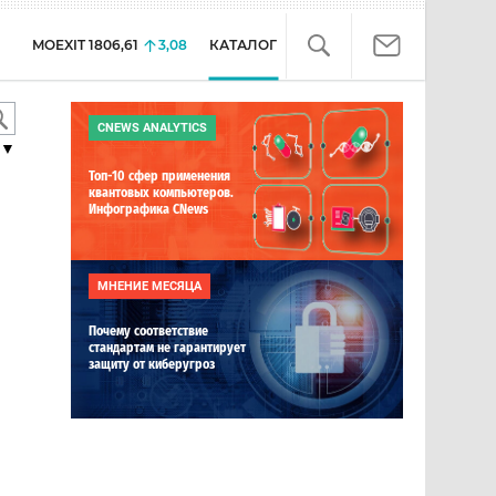
MOEXIT
1806,61
3,08
КАТАЛОГ
CNEWS ANALYTICS
▼
Топ-10 сфер применения
квантовых компьютеров.
Инфографика CNews
МНЕНИЕ МЕСЯЦА
Почему соответствие
стандартам не гарантирует
защиту от киберугроз