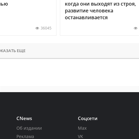
нью
когда они выходят из строя,
развитие человека
останавливается
36045
КАЗАТЬ ЕЩЕ
CNews
Соцсети
Об издании
Max
Реклама
VK