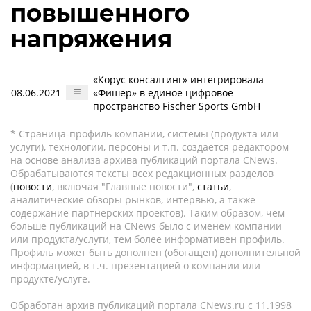
повышенного
напряжения
«Корус консалтинг» интегрировала
08.06.2021
«Фишер» в единое цифровое
пространство Fischer Sports GmbH
* Страница-профиль компании, системы (продукта или
услуги), технологии, персоны и т.п. создается редактором
на основе анализа архива публикаций портала CNews.
Обрабатываются тексты всех редакционных разделов
(
новости
, включая "Главные новости",
статьи
,
аналитические обзоры рынков, интервью, а также
содержание партнёрских проектов). Таким образом, чем
больше публикаций на CNews было с именем компании
или продукта/услуги, тем более информативен профиль.
Профиль может быть дополнен (обогащен) дополнительной
информацией, в т.ч. презентацией о компании или
продукте/услуге.
Обработан архив публикаций портала CNews.ru c 11.1998