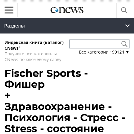
Разделы
Индексная книга (каталог)
CNews
*
Все категории
199124
▼
Получите все материалы
CNews по ключевому слову
Fischer Sports -
Фишер
+
Здравоохранение -
Психология - Стресс -
Stress - состояние