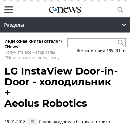
Разделы
Индексная книга (каталог)
CNews
*
Все категории
199231
▼
Получите все материалы
CNews по ключевому слову
LG InstaView Door-in-
Door - холодильник
+
Aeolus Robotics
19.01.2018
Самая ожидаемая бытовая техника