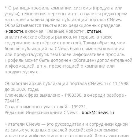
* Страница-профиль компании, системы (продукта или
услуги), технологии, персоны и т.п. создается редактором
на основе анализа архива публикаций портала CNews.
Обрабатываются тексты всех редакционных разделов
(
новости
, включая "Главные новости",
статьи
,
аналитические обзоры рынков, интервью, а также
содержание партнёрских проектов). Таким образом, чем
больше публикаций на CNews было с именем компании
или продукта/услуги, тем более информативен профиль.
Профиль может быть дополнен (обогащен) дополнительной
информацией, в т.ч. презентацией о компании или
продукте/услуге.
Обработан архив публикаций портала CNews.ru c 11.1998
до 08.2026 годы.
Ключевых фраз выявлено - 1463330, в очереди разбора -
724415.
Создано именных указателей - 199231.
Редакция Индексной книги CNews -
book@cnews.ru
Читатели CNews — это руководители и сотрудники одной
из самых успешных отраслей российской экономики:
индустрии информационных технологий. Ядро аудитории