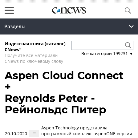
Разделы
Индексная книга (каталог)
CNews
*
Все категории
199231
▼
Получите все материалы
CNews по ключевому слову
Aspen Cloud Connect
+
Reynolds Peter -
Рейнольдс Питер
Aspen Technology представила
20.10.2020
программный комплекс aspenONE версии