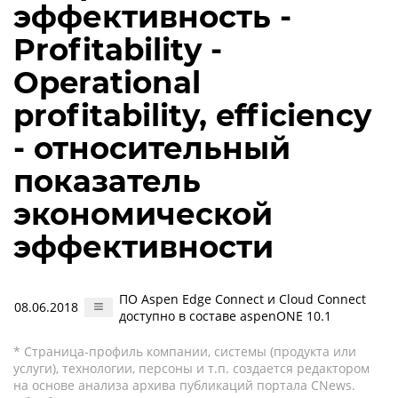
эффективность -
Profitability -
Operational
profitability, efficiency
- относительный
показатель
экономической
эффективности
ПО Aspen Edge Connect и Cloud Connect
08.06.2018
доступно в составе aspenONE 10.1
* Страница-профиль компании, системы (продукта или
услуги), технологии, персоны и т.п. создается редактором
на основе анализа архива публикаций портала CNews.