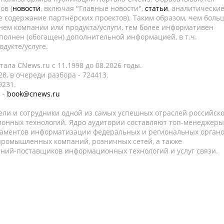
ов (
новости
, включая "Главные новости",
статьи
, аналитически
е содержание партнёрских проектов). Таким образом, чем боль
нем компании или продукта/услуги, тем более информативен
полнен (обогащен) дополнительной информацией, в т.ч.
дукте/услуге.
ала CNews.ru c 11.1998 до 08.2026 годы.
8, в очереди разбора - 724413.
9231.
 -
book@cnews.ru
ели и сотрудники одной из самых успешных отраслей российск
онных технологий. Ядро аудитории составляют топ-менеджеры
таментов информатизации федеральных и региональных орган
 промышленных компаний, розничных сетей, а также
аний-поставщиков информационных технологий и услуг связи.