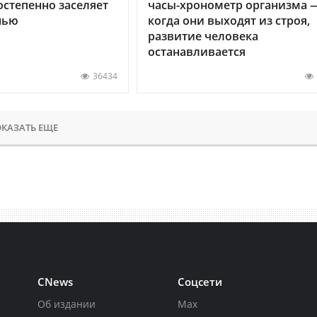
остепенно заселяет
часы-хронометр организма 
нью
когда они выходят из строя,
развитие человека
останавливается
36434
КАЗАТЬ ЕЩЕ
CNews
Соцсети
Об издании
Max