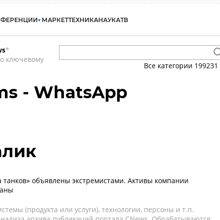
НФЕРЕНЦИИ
МАРКЕТ
ТЕХНИКА
НАУКА
ТВ
ws
*
по ключевому
Все категории
199231
rms - WhatsApp
алик
 танков» объявлены экстремистами. Активы компании
ваны
темы (продукта или услуги), технологии, персоны и т.п.
 анализа архива публикаций портала CNews. Обрабатываются