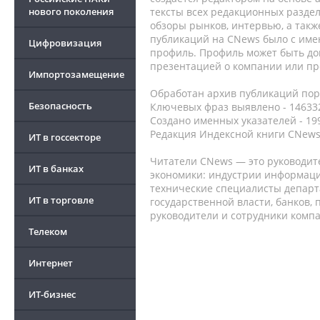
нового поколения
тексты всех редакционных раздел
обзоры рынков, интервью, а такж
публикаций на CNews было с име
Цифровизация
профиль. Профиль может быть до
презентацией о компании или про
Импортозамещение
Обработан архив публикаций порт
Безопасность
Ключевых фраз выявлено - 146332
Создано именных указателей - 19
Редакция Индексной книги CNews
ИТ в госсекторе
Читатели CNews — это руководит
ИТ в банках
экономики: индустрии информаци
технические специалисты депар
ИТ в торговле
государственной власти, банков,
руководители и сотрудники комп
Телеком
Интернет
ИТ-бизнес