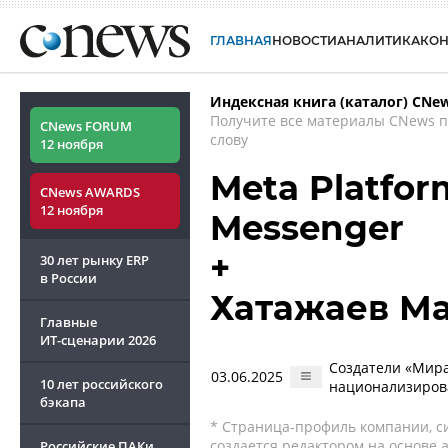
ГЛАВНАЯ
НОВОСТИ
АНАЛИТИКА
КО
Индексная книга (каталог) CNe
Получите все материалы CNews 
CNews FORUM
слову
12 ноября
Meta Platfo
CNews AWARDS
12 ноября
Messenger
+
30 лет рынку ERP
в России
Хатажаев М
Главные
ИТ-сценарии
2026
Создатели «Мира
03.06.2025
10 лет российского
национализиро
бэкапа
* Страница-профиль компании, сис
создается редактором на основе
Российские ПАКи