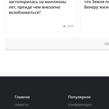
застопорилась на миллионы
что Земля п
лет, прежде чем внезапно
Венеру жиз
возобновиться?
2456
ПО
Главное
Популярное
Новости
Конференции