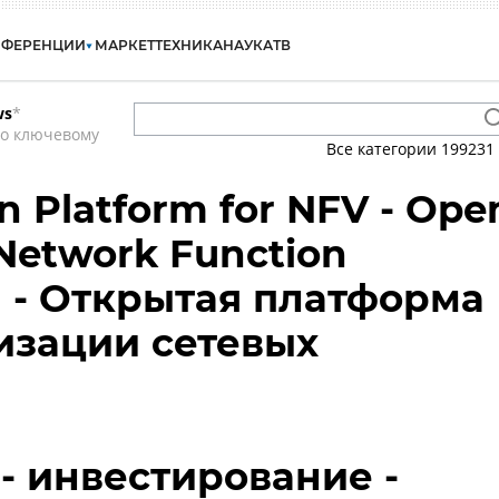
НФЕРЕНЦИИ
МАРКЕТ
ТЕХНИКА
НАУКА
ТВ
ws
*
по ключевому
Все категории
199231
 Platform for NFV - Ope
 Network Function
on - Открытая платформа
изации сетевых
- инвестирование -