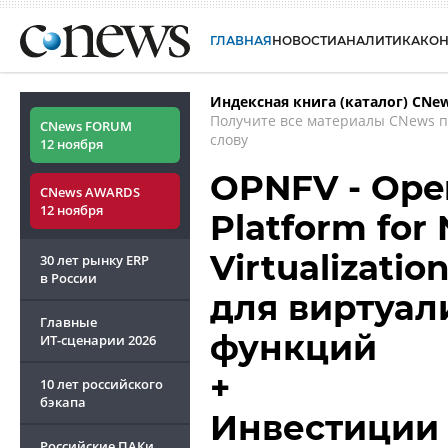
ГЛАВНАЯ
НОВОСТИ
АНАЛИТИКА
КО
Индексная книга (каталог) CNe
Получите все материалы CNews 
CNews FORUM
слову
12 ноября
OPNFV - Open
CNews AWARDS
12 ноября
Platform for
Virtualizati
30 лет рынку ERP
в России
для виртуал
Главные
функций
ИТ-сценарии
2026
+
10 лет российского
бэкапа
Инвестиции 
Российские ПАКи