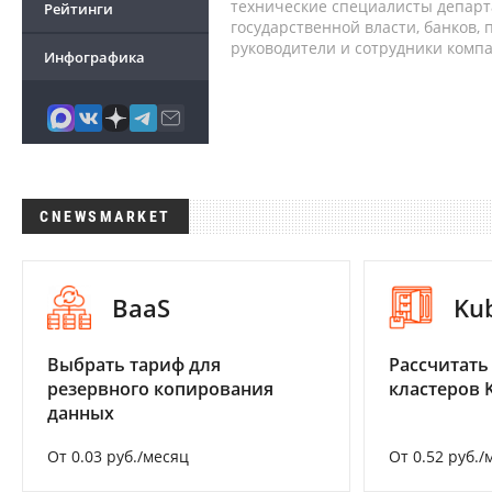
технические специалисты депар
Рейтинги
государственной власти, банков,
руководители и сотрудники комп
Инфографика
CNEWSMARKET
BaaS
Ku
Выбрать тариф для
Рассчитать
резервного копирования
кластеров 
данных
От 0.03 руб./месяц
От 0.52 руб./