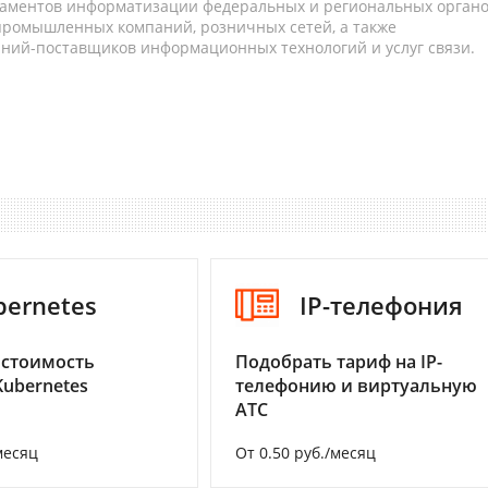
таментов информатизации федеральных и региональных орган
 промышленных компаний, розничных сетей, а также
аний-поставщиков информационных технологий и услуг связи.
bernetes
IP-телефония
 стоимость
Подобрать тариф на IP-
Kubernetes
телефонию и виртуальную
АТС
месяц
От 0.50 руб./месяц