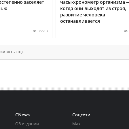
остепенно заселяет
часы-хронометр организма 
нью
когда они выходят из строя,
развитие человека
останавливается
36513
КАЗАТЬ ЕЩЕ
CNews
Соцсети
Об издании
Max