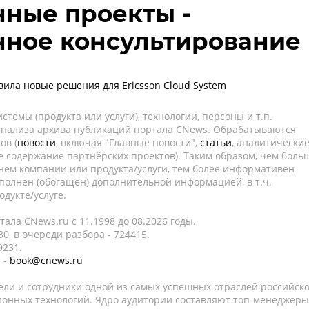
ные проекты -
нное консультирование
авила новые решения для Ericsson Cloud System
темы (продукта или услуги), технологии, персоны и т.п.
 анализа архива публикаций портала CNews. Обрабатываются
ов (
новости
, включая "Главные новости",
статьи
, аналитически
е содержание партнёрских проектов). Таким образом, чем боль
нем компании или продукта/услуги, тем более информативен
полнен (обогащен) дополнительной информацией, в т.ч.
дукте/услуге.
ала CNews.ru c 11.1998 до 08.2026 годы.
0, в очереди разбора - 724415.
9231.
 -
book@cnews.ru
ели и сотрудники одной из самых успешных отраслей российск
онных технологий. Ядро аудитории составляют топ-менеджеры