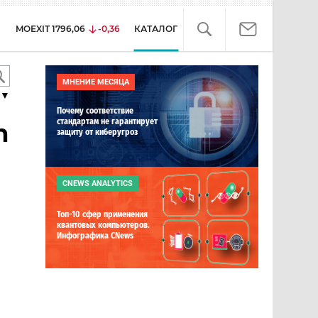
MOEXIT
1796,06
-0,36
КАТАЛОГ
МНЕНИЕ МЕСЯЦА
▼
Почему соответствие
стандартам не гарантирует
n
защиту от киберугроз
CNEWS ANALYTICS
Топ-10 сфер применения
квантовых компьютеров.
Инфографика CNews