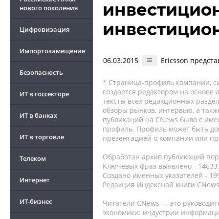
инвестицион
нового поколения
инвестицио
Цифровизация
Импортозамещение
06.03.2015
Ericsson предст
Безопасность
* Страница-профиль компании, сис
создается редактором на основе
ИТ в госсекторе
тексты всех редакционных раздел
обзоры рынков, интервью, а такж
ИТ в банках
публикаций на CNews было с име
профиль. Профиль может быть до
ИТ в торговле
презентацией о компании или про
Обработан архив публикаций порт
Телеком
Ключевых фраз выявлено - 146333
Создано именных указателей - 19
Интернет
Редакция Индексной книги CNews
ИТ-бизнес
Читатели CNews — это руководит
экономики: индустрии информаци