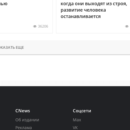
нью
когда они выходят из строя,
развитие человека
останавливается
36206
КАЗАТЬ ЕЩЕ
CNews
Соцсети
Об издании
Max
Реклама
VK