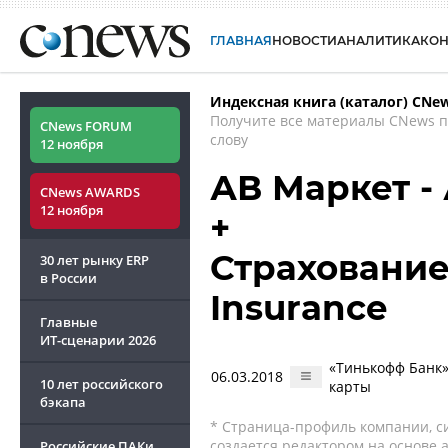
ГЛАВНАЯ
НОВОСТИ
АНАЛИТИКА
КО
Индексная книга (каталог) CNe
Получите все материалы CNews 
CNews FORUM
слову
12 ноября
АВ Маркет -
CNews AWARDS
12 ноября
+
Страхование 
30 лет рынку ERP
в России
Insurance
Главные
ИТ-сценарии
2026
«Тинькофф Банк»
06.03.2018
10 лет российского
карты
бэкапа
* Страница-профиль компании, сис
создается редактором на основе
Российские ПАКи