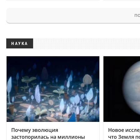
ПО
НАУКА
Почему эволюция
Новое иссле
застопорилась на миллионы
что Земля п