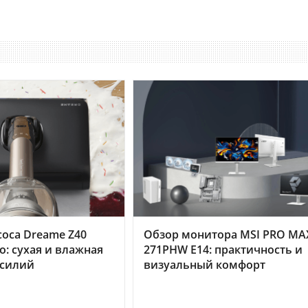
оса Dreame Z40
Обзор монитора MSI PRO MA
o: сухая и влажная
271PHW E14: практичность и
усилий
визуальный комфорт