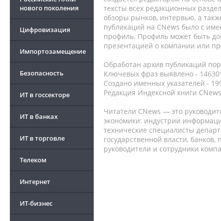
нового поколения
тексты всех редакционных раздел
обзоры рынков, интервью, а такж
публикаций на CNews было с име
Цифровизация
профиль. Профиль может быть до
презентацией о компании или про
Импортозамещение
Обработан архив публикаций порт
Безопасность
Ключевых фраз выявлено - 146301
Создано именных указателей - 19
Редакция Индексной книги CNews
ИТ в госсекторе
Читатели CNews — это руководит
ИТ в банках
экономики: индустрии информаци
технические специалисты депар
ИТ в торговле
государственной власти, банков,
руководители и сотрудники комп
Телеком
Интернет
ИТ-бизнес