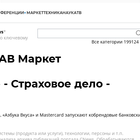
НФЕРЕНЦИИ
МАРКЕТ
ТЕХНИКА
НАУКА
ТВ
ws
*
по ключевому
Все категории
199124
 АВ Маркет
- Страховое дело -
, «Азбука Вкуса» и Mastercard запускают кобрендовые банковск
темы (продукта или услуги), технологии, персоны и т.п.
 анализа архива публикаций портала CNews. Обрабатываются