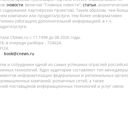
ов (
новости
, включая "Главные новости",
статьи
, аналитически
е содержание партнёрских проектов). Таким образом, чем боль
нем компании или продукта/услуги, тем более информативен
полнен (обогащен) дополнительной информацией, в т.ч.
дукте/услуге.
ала CNews.ru c 11.1998 до 08.2026 годы.
8, в очереди разбора - 724624.
9124.
 -
book@cnews.ru
ели и сотрудники одной из самых успешных отраслей российск
онных технологий. Ядро аудитории составляют топ-менеджеры
таментов информатизации федеральных и региональных орган
 промышленных компаний, розничных сетей, а также
аний-поставщиков информационных технологий и услуг связи.