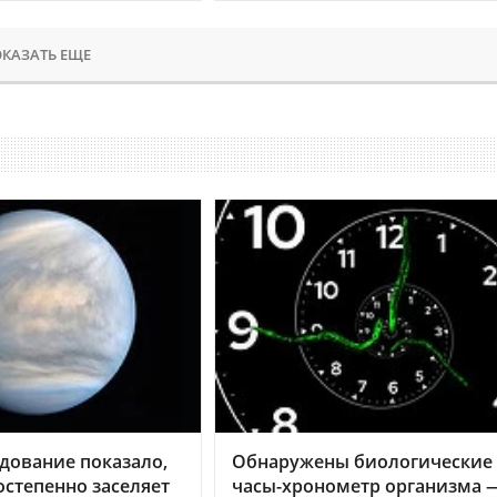
КАЗАТЬ ЕЩЕ
дование показало,
Обнаружены биологические
остепенно заселяет
часы-хронометр организма 