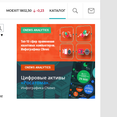
MOEXIT
1802,50
-0,23
КАТАЛОГ
CNEWS ANALYTICS
▼
Топ-10 сфер применения
квантовых компьютеров.
Инфографика CNews
CNEWS ANALYTICS
Цифровые активы
«Росатома».
Инфографика CNews
ие