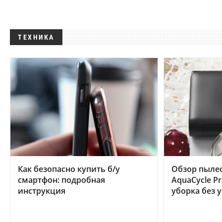
ТЕХНИКА
Как безопасно купить б/у
Обзор пылес
смартфон: подробная
AquaCycle Pr
инструкция
уборка без 