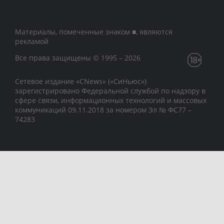
Материалы, помеченные знаком ■, являются
рекламой
Все права защищены © 1995 – 2026
Сетевое издание «CNews» («СиНьюс»)
зарегистрировано Федеральной службой по надзору в
сфере связи, информационных технологий и массовых
коммуникаций 09.11.2018 за номером Эл № ФС77 –
74283