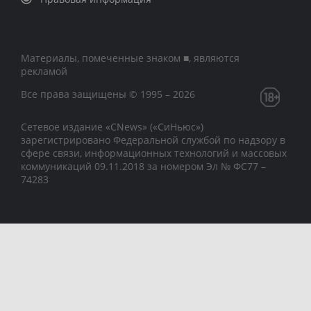
Материалы, помеченные знаком ■, являются
рекламой
Все права защищены © 1995 – 2026
Сетевое издание «CNews» («СиНьюс»)
зарегистрировано Федеральной службой по надзору в
сфере связи, информационных технологий и массовых
коммуникаций 09.11.2018 за номером Эл № ФС77 –
74283