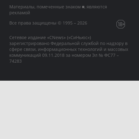
Материалы, помеченные знаком ■, являются
рекламой
Все права защищены © 1995 – 2026
Сетевое издание «CNews» («СиНьюс»)
зарегистрировано Федеральной службой по надзору в
сфере связи, информационных технологий и массовых
коммуникаций 09.11.2018 за номером Эл № ФС77 –
74283