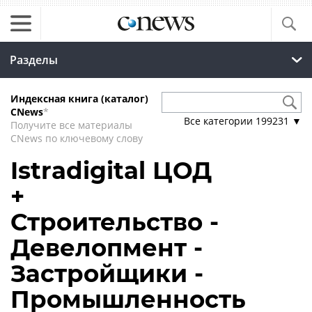
Разделы
Индексная книга (каталог)
CNews
*
Все категории
199231
▼
Получите все материалы
CNews по ключевому слову
Istradigital ЦОД
+
Строительство -
Девелопмент -
Застройщики -
Промышленность