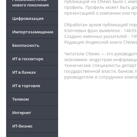
публикаций на CNews было с име
нового поколения
профиль. Профиль может быть до
презентацией о компании или про
Цифровизация
Обработан архив публикаций порт
Ключевых фраз выявлено - 146333
Импортозамещение
Создано именных указателей - 19
Редакция Индексной книги CNews
Безопасность
Читатели CNews — это руководит
ИТ в госсекторе
экономики: индустрии информаци
технические специалисты депар
государственной власти, банков,
ИТ в банках
руководители и сотрудники комп
ИТ в торговле
Телеком
Интернет
ИТ-бизнес