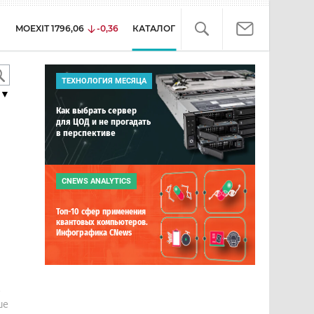
MOEXIT
1796,06
-0,36
КАТАЛОГ
ТЕХНОЛОГИЯ МЕСЯЦА
▼
Как выбрать сервер
для ЦОД и не прогадать
в перспективе
CNEWS ANALYTICS
Топ-10 сфер применения
квантовых компьютеров.
Инфографика CNews
е
ше