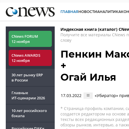
ГЛАВНАЯ
НОВОСТИ
АНАЛИТИКА
КО
Индексная книга (каталог) CNe
Получите все материалы CNews 
CNews FORUM
слову
12 ноября
Пенкин Мак
CNews AWARDS
12 ноября
+
Огай Илья
30 лет рынку ERP
в России
Главные
17.03.2022
«Убиратор» прив
ИТ-сценарии
2026
* Страница-профиль компании, сис
10 лет российского
создается редактором на основе
бэкапа
тексты всех редакционных раздел
обзоры рынков, интервью, а такж
Российские ПАКи