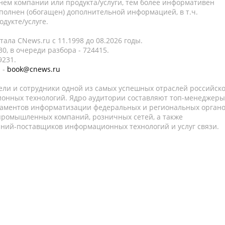
нем компании или продукта/услуги, тем более информативен
полнен (обогащен) дополнительной информацией, в т.ч.
дукте/услуге.
ала CNews.ru c 11.1998 до 08.2026 годы.
0, в очереди разбора - 724415.
9231.
 -
book@cnews.ru
ели и сотрудники одной из самых успешных отраслей российск
онных технологий. Ядро аудитории составляют топ-менеджеры
таментов информатизации федеральных и региональных орган
 промышленных компаний, розничных сетей, а также
аний-поставщиков информационных технологий и услуг связи.