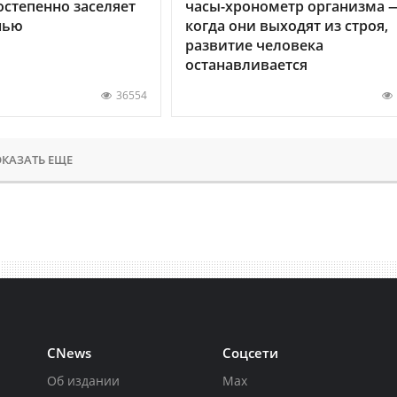
остепенно заселяет
часы-хронометр организма 
нью
когда они выходят из строя,
развитие человека
останавливается
36554
КАЗАТЬ ЕЩЕ
CNews
Соцсети
Об издании
Max