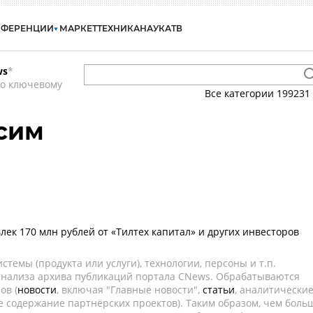
НФЕРЕНЦИИ
МАРКЕТ
ТЕХНИКА
НАУКА
ТВ
ws
*
по ключевому
Все категории
199231
сим
лек 170 млн рублей от «Тилтех капитал» и других инвесторов
темы (продукта или услуги), технологии, персоны и т.п.
 анализа архива публикаций портала CNews. Обрабатываются
ов (
новости
, включая "Главные новости",
статьи
, аналитически
е содержание партнёрских проектов). Таким образом, чем боль