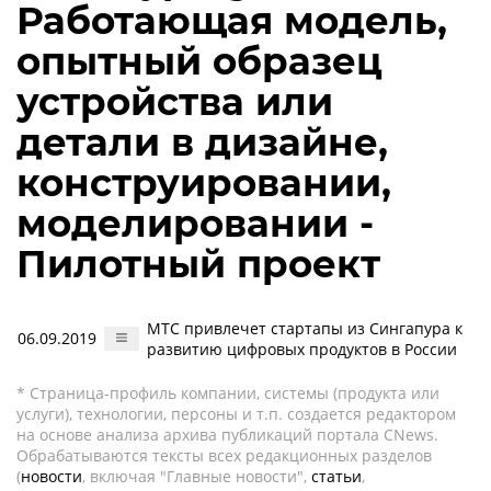
Работающая модель,
опытный образец
устройства или
детали в дизайне,
конструировании,
моделировании -
Пилотный проект
МТС привлечет стартапы из Сингапура к
06.09.2019
развитию цифровых продуктов в России
* Страница-профиль компании, системы (продукта или
услуги), технологии, персоны и т.п. создается редактором
на основе анализа архива публикаций портала CNews.
Обрабатываются тексты всех редакционных разделов
(
новости
, включая "Главные новости",
статьи
,