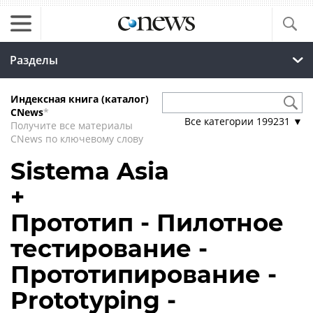
Разделы
Индексная книга (каталог)
CNews
*
Все категории
199231
▼
Получите все материалы
CNews по ключевому слову
Sistema Asia
+
Прототип - Пилотное
тестирование -
Прототипирование -
Prototyping -