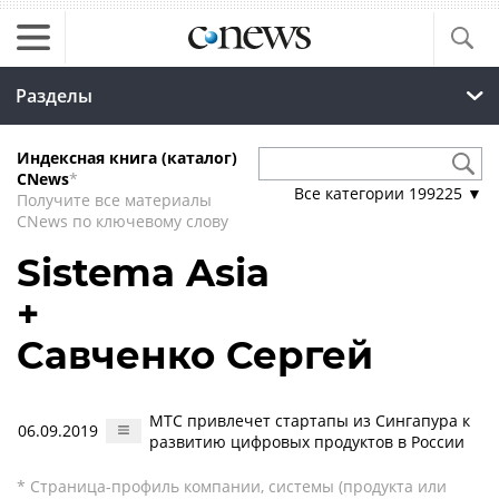
Разделы
Индексная книга (каталог)
CNews
*
Все категории
199225
▼
Получите все материалы
CNews по ключевому слову
Sistema Asia
+
Савченко Сергей
МТС привлечет стартапы из Сингапура к
06.09.2019
развитию цифровых продуктов в России
* Страница-профиль компании, системы (продукта или