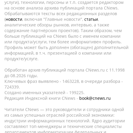
услуги), технологии, персоны и т.п. создается редактором
на основе анализа архива публикаций портала CNews.
Обрабатываются тексты всех редакционных разделов
(
новости
, включая "Главные новости",
статьи
,
аналитические обзоры рынков, интервью, а также
содержание партнёрских проектов). Таким образом, чем
больше публикаций на CNews было с именем компании
или продукта/услуги, тем более информативен профиль.
Профиль может быть дополнен (обогащен) дополнительной
информацией, в т.ч. презентацией о компании или
продукте/услуге.
Обработан архив публикаций портала CNews.ru c 11.1998
до 08.2026 годы.
Ключевых фраз выявлено - 1463228, в очереди разбора -
724339.
Создано именных указателей - 199225.
Редакция Индексной книги CNews -
book@cnews.ru
Читатели CNews — это руководители и сотрудники одной
из самых успешных отраслей российской экономики:
индустрии информационных технологий. Ядро аудитории
составляют топ-менеджеры и технические специалисты
департаментов информатизации федеральных и